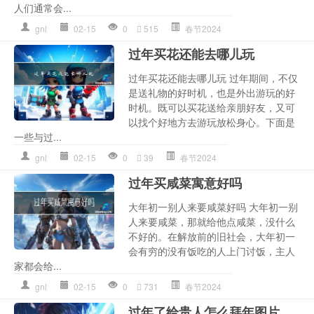
人们通常会...
gnl
02-15
0
515
春节2024
过年买花还能去哪儿玩
过年买花还能去哪儿玩 过年期间，不仅
是送礼物的好时机，也是外出游玩的好
时机。既可以买花送给亲朋好友，又可
以找个好地方去游玩放松身心。下面是
一些与过...
gnl
02-15
0
39
春节2024
过年买咸菜寓意好吗
大年初一别人来要咸菜好吗 大年初一别
人来要咸菜，那就给他点咸菜，没什么
不好的。在解放前的旧社会，大年初一
会有穷的没有饭吃的人上门讨饭，主人
家都会给...
gnl
02-15
0
731
春节2024
过年了给贵人怎么拜年图片