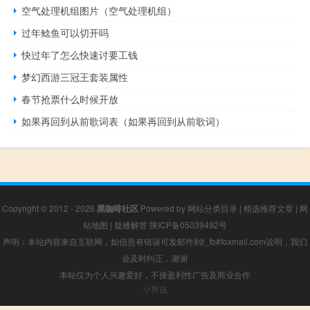
空气处理机组图片（空气处理机组）
过年鲶鱼可以切开吗
快过年了怎么快速讨要工钱
梦幻西游三冠王套装属性
春节抢票什么时候开放
如果再回到从前歌词表（如果再回到从前歌词）
Copyright © 2012 - 2026
黑咖啡社区
Powered by
网站分类目录
|
精选推荐文章
|
网
站地图
|
疑难解答
陕ICP备05039492号
声明：本站内容来自互联网，如信息有错误可发邮件到f_fb#foxmail.com说明，我们
会及时纠正，谢谢
本站仅为个人兴趣爱好，不接盈利性广告及商业合作
小男孩