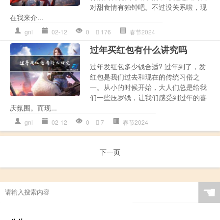
对甜食情有独钟吧。不过没关系啦，现
在我来介...
gnl
02-12
0
176
春节2024
过年买红包有什么讲究吗
过年发红包多少钱合适? 过年到了，发
红包是我们过去和现在的传统习俗之
一。从小的时候开始，大人们总是给我
们一些压岁钱，让我们感受到过年的喜
庆氛围。而现...
gnl
02-12
0
7
春节2024
下一页
☚