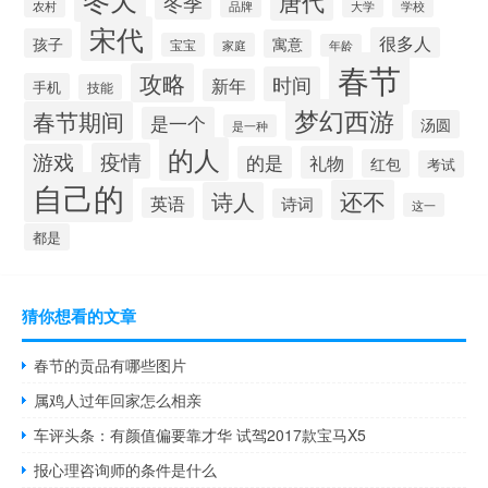
唐代
冬季
大学
学校
农村
品牌
宋代
很多人
孩子
寓意
宝宝
家庭
年龄
春节
攻略
时间
新年
手机
技能
梦幻西游
春节期间
是一个
汤圆
是一种
的人
疫情
游戏
的是
礼物
红包
考试
自己的
还不
诗人
英语
诗词
这一
都是
猜你想看的文章
春节的贡品有哪些图片
属鸡人过年回家怎么相亲
车评头条：有颜值偏要靠才华 试驾2017款宝马X5
报心理咨询师的条件是什么