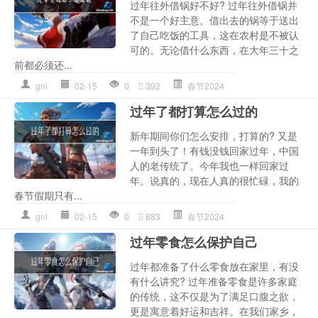
过年往外借锅好不好? 过年往外借锅并
不是一个好主意。借出去的锅等于送出
了自己吃饭的工具，这在农村是不被认
可的。无论借什么东西，在大年三十之
前都必须还...
gnl
02-15
0
392
春节2024
过年了都打算怎么过的
新年期间你们怎么安排，打算的? 又是
一年到头了！有钱没钱回家过年，中国
人的老传统了。今年我也一样回家过
年。说真的，现在人真的很忙碌，我的
春节假期只有...
gnl
02-15
0
883
春节2024
过年零食怎么保护自己
过年都准备了什么零食放在家里，有没
有什么讲究? 过年准备零食是许多家庭
的传统，这不仅是为了满足口腹之欲，
更是寓意着好运和吉祥。在我们家乡，