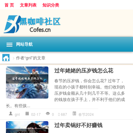
首 页
文章列表
知识分类
网站导航
>
作者“gnl”的文章
过年姥姥的压岁钱怎么花
春节的压岁钱，你会怎么花? 过年了，
现在的小孩子都特别幸福。他们收到的
压岁钱金额从几十到几千不等。这么多
的钱放在孩子手上，并不利于他们的成
长。有些孩...
gnl
02-17
0
687
春节2024
过年卖锅好不好赚钱