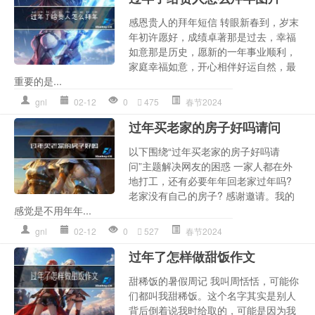
感恩贵人的拜年短信 转眼新春到，岁末
年初许愿好，成绩卓著那是过去，幸福
如意那是历史，愿新的一年事业顺利，
家庭幸福如意，开心相伴好运自然，最
重要的是...
gnl
02-12
0
475
春节2024
过年买老家的房子好吗请问
以下围绕“过年买老家的房子好吗请
问”主题解决网友的困惑 一家人都在外
地打工，还有必要年年回老家过年吗?
老家没有自己的房子? 感谢邀请。我的
感觉是不用年年...
gnl
02-12
0
527
春节2024
过年了怎样做甜饭作文
甜稀饭的暑假周记 我叫周恬恬，可能你
们都叫我甜稀饭。这个名字其实是别人
背后倒着说我时给取的，可能是因为我