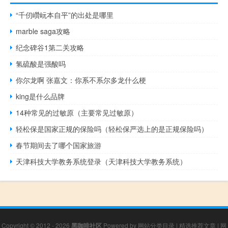
“千仞巑岏本自平”的出处是哪里
marble saga攻略
纪念碑谷1第二关攻略
氢硫酸是强酸吗
你尔龙啊 张嘉文：你系不系尔多龙什么梗
king是什么品牌
14种常见的过敏原（主要常见过敏原）
轻松保是国家正规的保险吗（轻松保严选上的是正规保险吗）
春节期间去了哪个国家旅游
天津科技大学教务系统登录（天津科技大学教务系统）
Copyright © 2012 - 2026
黑咖啡社区
Powered by
网站分类目录
|
精选推荐文章
|
网