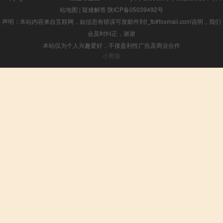
站地图
|
疑难解答
陕ICP备05039492号
声明：本站内容来自互联网，如信息有错误可发邮件到f_fb#foxmail.com说明，我们
会及时纠正，谢谢
本站仅为个人兴趣爱好，不接盈利性广告及商业合作
小男孩