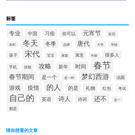
标签
元宵节
专业
中国
习俗
你可以
农历
冬天
唐代
冬季
大学
学校
农村
品牌
宋代
很多人
孩子
寓意
宝宝
家庭
年龄
春节
攻略
时间
新年
手机
技能
梦幻西游
春节期间
是一个
汤圆
是一种
的人
疫情
游戏
的是
礼物
红包
考试
自己的
还不
诗人
英语
诗词
这一
都是
猜你想看的文章