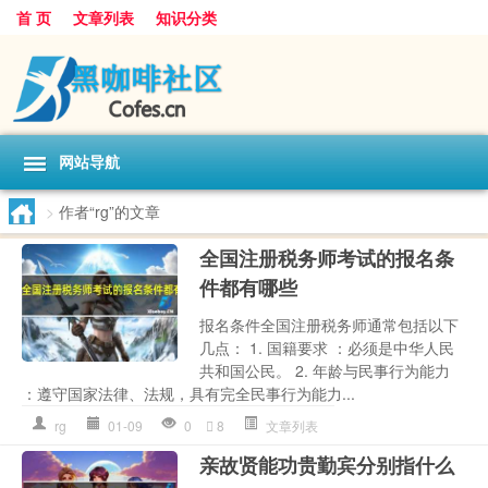
首 页
文章列表
知识分类
网站导航
>
作者“rg”的文章
全国注册税务师考试的报名条
件都有哪些
报名条件全国注册税务师通常包括以下
几点： 1. 国籍要求 ：必须是中华人民
共和国公民。 2. 年龄与民事行为能力
：遵守国家法律、法规，具有完全民事行为能力...
rg
01-09
0
8
文章列表
亲故贤能功贵勤宾分别指什么