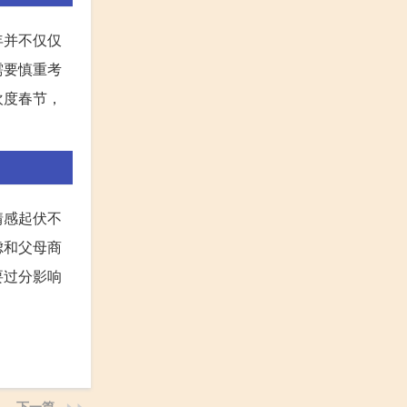
年并不仅仅
需要慎重考
欢度春节，
情感起伏不
虑和父母商
要过分影响
下一篇