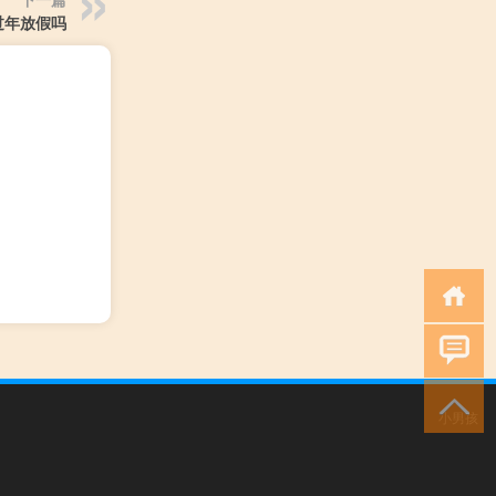
过年放假吗
小男孩