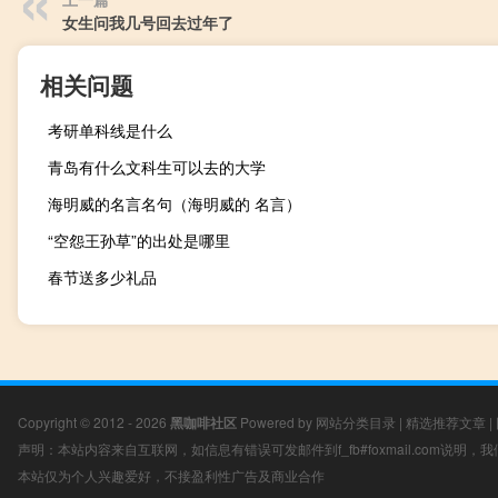
女生问我几号回去过年了
相关问题
考研单科线是什么
青岛有什么文科生可以去的大学
海明威的名言名句（海明威的 名言）
“空怨王孙草”的出处是哪里
春节送多少礼品
Copyright © 2012 - 2026
黑咖啡社区
Powered by
网站分类目录
|
精选推荐文章
|
声明：本站内容来自互联网，如信息有错误可发邮件到f_fb#foxmail.com说明
本站仅为个人兴趣爱好，不接盈利性广告及商业合作