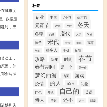
标签
子在城市度
专业
中国
习俗
你可以
望。数据显
冬天
元宵节
农历
问题时，应
农村
唐代
冬季
大学
学校
品牌
宋代
孩子
寓意
宝宝
家庭
很多人
手机
技能
年龄
春节
攻略
的某员工，
时间
新年
春节期间
的原因，并
是一个
是一种
人都会写探
梦幻西游
游戏
汤圆
的人
疫情
的是
礼物
自己的
英语
红包
考试
还不
诗人
诗词
都是
这一
到遗憾和失