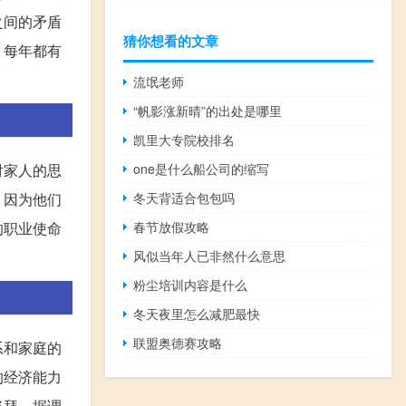
之间的矛盾
猜你想看的文章
，每年都有
流氓老师
“帆影涨新晴”的出处是哪里
凯里大专院校排名
one是什么船公司的缩写
对家人的思
冬天背适合包包吗
，因为他们
春节放假攻略
的职业使命
风似当年人已非然什么意思
粉尘培训内容是什么
冬天夜里怎么减肥最快
联盟奥德赛攻略
系和家庭的
的经济能力
祭拜。据调