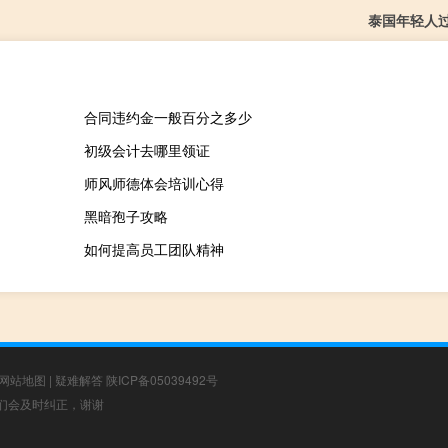
泰国年轻人
合同违约金一般百分之多少
初级会计去哪里领证
师风师德体会培训心得
黑暗孢子攻略
如何提高员工团队精神
网站地图
|
疑难解答
陕ICP备05039492号
，我们会及时纠正，谢谢