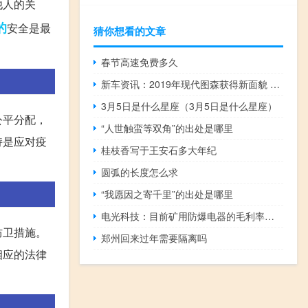
他人的关
的
安全是最
猜你想看的文章
春节高速免费多久
新车资讯：2019年现代图森获得新面貌 安全性和技术升级
3月5日是什么星座（3月5日是什么星座）
公平分配，
“人世触蛮等双角”的出处是哪里
持是应对疫
桂枝香写于王安石多大年纪
圆弧的长度怎么求
“我愿因之寄千里”的出处是哪里
电光科技：目前矿用防爆电器的毛利率超过40%
防卫措施。
郑州回来过年需要隔离吗
相应的法律