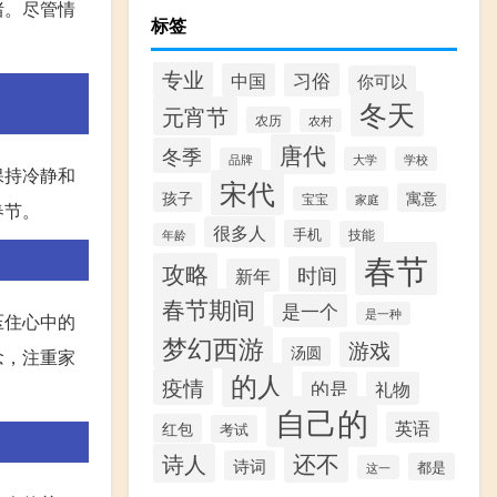
绪。尽管情
标签
专业
中国
习俗
你可以
冬天
元宵节
农历
农村
唐代
冬季
大学
学校
品牌
保持冷静和
宋代
孩子
寓意
宝宝
家庭
春节。
很多人
手机
技能
年龄
春节
攻略
时间
新年
春节期间
是一个
是一种
压住心中的
梦幻西游
游戏
汤圆
念，注重家
的人
疫情
的是
礼物
自己的
英语
红包
考试
还不
诗人
诗词
都是
这一