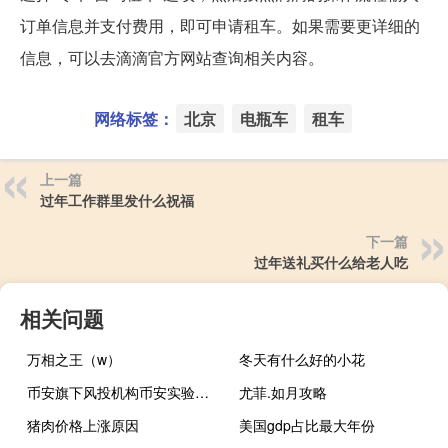
订单信息并支付费用，即可申请租车。如果需要更详细的
信息，可以去滴滴官方网站查询相关内容。
网络标签：
北京
电瓶车
租车
上一篇
过年工作群里发什么祝福
下一篇
过年送礼买什么给老人吃
相关问题
万相之王（w）
冬天有什么好的小花
币安旗下风投机构币安实验室（Binance Labs）宣布对AltLayer进行战略投资AltLayer是一家为Web3应用程序提供分布式Rollup -as -a - Service (RaaS)服务的提供商
尤菲.如月攻略
猪肉价格上涨原因
美国gdp占比最大年份