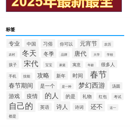
标签
元宵节
专业
中国
习俗
你可以
农历
冬天
唐代
冬季
大学
学校
农村
品牌
宋代
很多人
孩子
寓意
宝宝
家庭
年龄
春节
攻略
时间
新年
手机
技能
梦幻西游
春节期间
是一个
汤圆
是一种
的人
疫情
游戏
的是
礼物
红包
考试
自己的
还不
诗人
英语
诗词
这一
都是