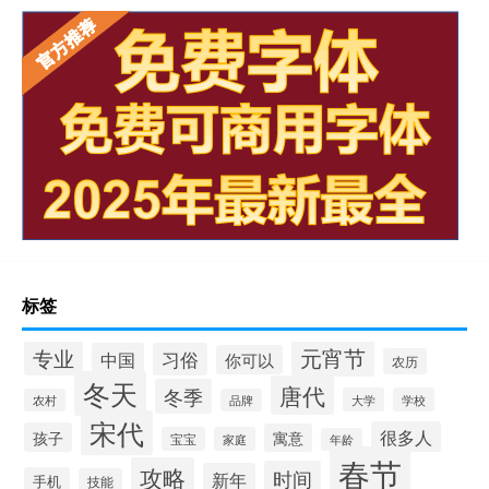
标签
元宵节
专业
中国
习俗
你可以
农历
冬天
唐代
冬季
大学
学校
农村
品牌
宋代
很多人
孩子
寓意
宝宝
家庭
年龄
春节
攻略
时间
新年
手机
技能