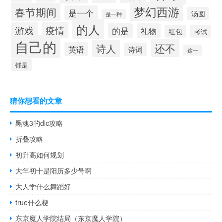
梦幻西游
春节期间
是一个
汤圆
是一种
的人
疫情
游戏
的是
礼物
红包
考试
自己的
还不
诗人
英语
诗词
这一
都是
猜你想看的文章
黑魂3的dlc攻略
折叠攻略
初升高如何规划
大年初十是阳历多少号啊
大人学什么舞蹈好
true什么梗
东京魔人学院结局（东京魔人学院）