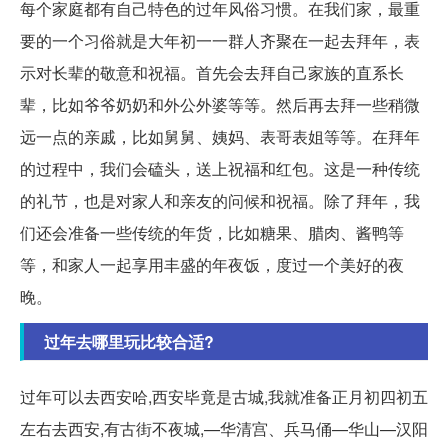
每个家庭都有自己特色的过年风俗习惯。在我们家，最重
要的一个习俗就是大年初一一群人齐聚在一起去拜年，表
示对长辈的敬意和祝福。首先会去拜自己家族的直系长
辈，比如爷爷奶奶和外公外婆等等。然后再去拜一些稍微
远一点的亲戚，比如舅舅、姨妈、表哥表姐等等。在拜年
的过程中，我们会磕头，送上祝福和红包。这是一种传统
的礼节，也是对家人和亲友的问候和祝福。除了拜年，我
们还会准备一些传统的年货，比如糖果、腊肉、酱鸭等
等，和家人一起享用丰盛的年夜饭，度过一个美好的夜
晚。
过年去哪里玩比较合适?
过年可以去西安哈,西安毕竟是古城,我就准备正月初四初五
左右去西安,有古街不夜城,—华清宫、兵马俑—华山—汉阳