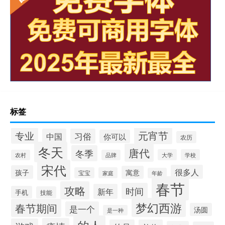
标签
元宵节
专业
中国
习俗
你可以
农历
冬天
唐代
冬季
大学
学校
农村
品牌
宋代
很多人
孩子
寓意
宝宝
家庭
年龄
春节
攻略
时间
新年
手机
技能
梦幻西游
春节期间
是一个
汤圆
是一种