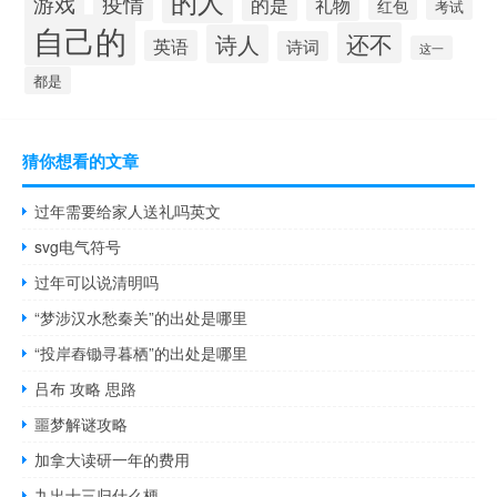
的人
疫情
游戏
的是
礼物
红包
考试
自己的
还不
诗人
英语
诗词
这一
都是
猜你想看的文章
过年需要给家人送礼吗英文
svg电气符号
过年可以说清明吗
“梦涉汉水愁秦关”的出处是哪里
“投岸舂锄寻暮栖”的出处是哪里
吕布 攻略 思路
噩梦解谜攻略
加拿大读研一年的费用
九出十三归什么梗