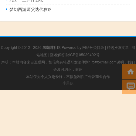
梦幻西游师父迭代攻略
Copyright © 2012 - 2026
黑咖啡社区
Powered by
网站分类目录
|
精选推荐文章
|
网
站地图
|
疑难解答
陕ICP备05039492号
声明：本站内容来自互联网，如信息有错误可发邮件到f_fb#foxmail.com说明，我们
会及时纠正，谢谢
本站仅为个人兴趣爱好，不接盈利性广告及商业合作
小男孩