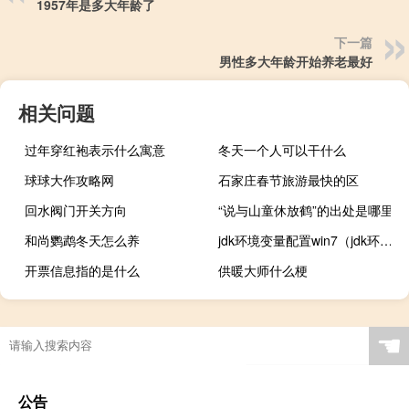
1957年是多大年龄了
下一篇
男性多大年龄开始养老最好
相关问题
过年穿红袍表示什么寓意
冬天一个人可以干什么
球球大作攻略网
石家庄春节旅游最快的区
回水阀门开关方向
“说与山童休放鹤”的出处是哪里
和尚鹦鹉冬天怎么养
jdk环境变量配置win7（jdk环境变量配置）
开票信息指的是什么
供暖大师什么梗
☚
公告