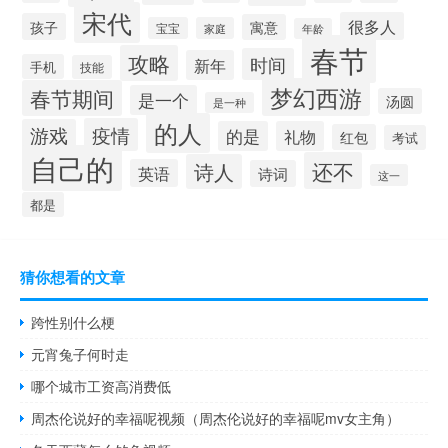
宋代
很多人
孩子
寓意
宝宝
家庭
年龄
春节
攻略
时间
新年
手机
技能
梦幻西游
春节期间
是一个
汤圆
是一种
的人
疫情
游戏
的是
礼物
红包
考试
自己的
还不
诗人
英语
诗词
这一
都是
猜你想看的文章
跨性别什么梗
元宵兔子何时走
哪个城市工资高消费低
周杰伦说好的幸福呢视频（周杰伦说好的幸福呢mv女主角）