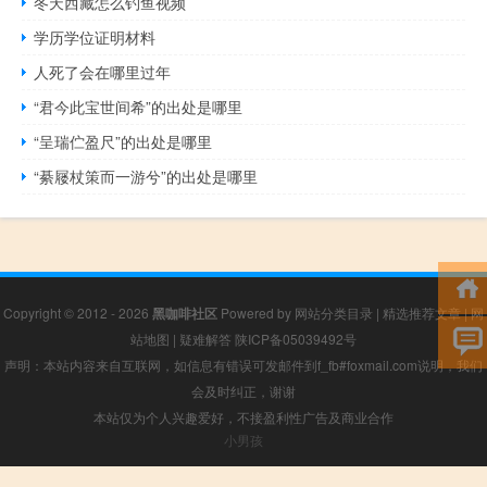
冬天西藏怎么钓鱼视频
学历学位证明材料
人死了会在哪里过年
“君今此宝世间希”的出处是哪里
“呈瑞伫盈尺”的出处是哪里
“綦屦杖策而一游兮”的出处是哪里
Copyright © 2012 - 2026
黑咖啡社区
Powered by
网站分类目录
|
精选推荐文章
|
网
站地图
|
疑难解答
陕ICP备05039492号
声明：本站内容来自互联网，如信息有错误可发邮件到f_fb#foxmail.com说明，我们
会及时纠正，谢谢
本站仅为个人兴趣爱好，不接盈利性广告及商业合作
小男孩