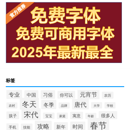
标签
元宵节
专业
中国
习俗
你可以
农历
冬天
唐代
冬季
大学
学校
农村
品牌
宋代
很多人
孩子
寓意
宝宝
家庭
年龄
春节
攻略
时间
新年
手机
技能