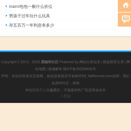
marni包包一般什么价位
男孩子过年玩什么玩具
存五百万一年利息有多少
Copyright © 2012 - 2026
黑咖啡社区
Powered by
网站分类目录
|
精选推荐文章
|
网
站地图
|
疑难解答
陕ICP备05039492号
声明：本站内容来自互联网，如信息有错误可发邮件到f_fb#foxmail.com说明，我们
会及时纠正，谢谢
本站仅为个人兴趣爱好，不接盈利性广告及商业合作
小男孩