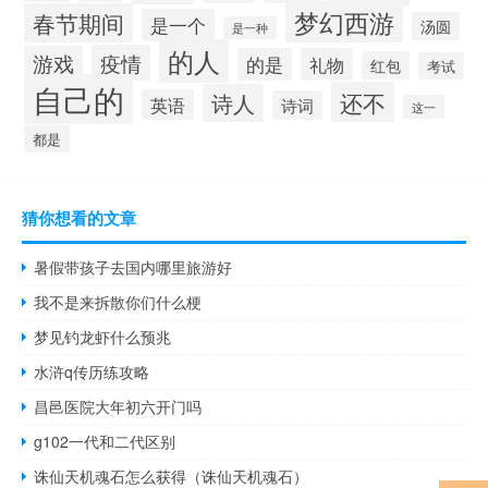
梦幻西游
春节期间
是一个
汤圆
是一种
的人
疫情
游戏
的是
礼物
红包
考试
自己的
还不
诗人
英语
诗词
这一
都是
猜你想看的文章
暑假带孩子去国内哪里旅游好
我不是来拆散你们什么梗
梦见钓龙虾什么预兆
水浒q传历练攻略
昌邑医院大年初六开门吗
g102一代和二代区别
诛仙天机魂石怎么获得（诛仙天机魂石）