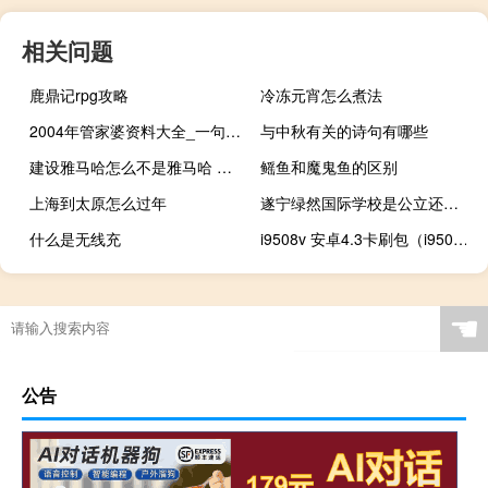
相关问题
鹿鼎记rpg攻略
冷冻元宵怎么煮法
2004年管家婆资料大全_一句引发热议_实用版502.204
与中秋有关的诗句有哪些
建设雅马哈怎么不是雅马哈 建设雅马哈摩托车
鳐鱼和魔鬼鱼的区别
上海到太原怎么过年
遂宁绿然国际学校是公立还是私立
什么是无线充
i9508v 安卓4.3卡刷包（i9508）
☚
公告