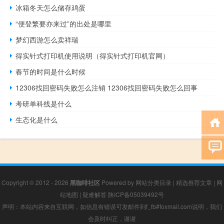
冰箱冬天怎么储存鸡蛋
“便登繁要亦来过”的出处是哪里
梦幻西游怎么卖祥瑞
得实针式打印机使用说明（得实针式打印机官网）
春节的时间是什么时候
12306找回密码失败怎么注销 12306找回密码失败怎么回事
考研单科线是什么
生态化是什么
Copyright © 2012 - 2026
黑咖啡社区
Powered by
网站分类目录
|
精选推荐文章
|
网
站地图
|
疑难解答
陕ICP备05039492号
声明：本站内容来自互联网，如信息有错误可发邮件到f_fb#foxmail.com说明，我们
会及时纠正，谢谢