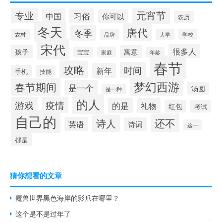
元宵节
专业
中国
习俗
你可以
农历
冬天
唐代
冬季
大学
学校
农村
品牌
宋代
很多人
孩子
寓意
宝宝
家庭
年龄
春节
攻略
时间
新年
手机
技能
梦幻西游
春节期间
是一个
汤圆
是一种
的人
疫情
游戏
的是
礼物
红包
考试
自己的
还不
诗人
英语
诗词
这一
都是
猜你想看的文章
魔兽世界黑色海岸的影爪在哪里？
这个是不是过年了