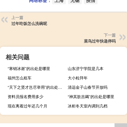
网络标签：
上海
无锡
疫情
上一篇
过年吃饭怎么洗碗呢
下一篇
菜鸟过年快递停吗
相关问题
“寒销冰谢”的出处是哪里
山东济宁学院是几本
福州怎么租车
大小粒拜年
“天下之贤才岂尽举用”的出处是哪里
清远金子山春节开放吗
资料员报名费用多少
“神其歆吉蠲”的出处是哪里
现在离着过年还几个月
冰柜冬天室内调到几档