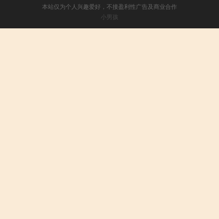
本站仅为个人兴趣爱好，不接盈利性广告及商业合作
小男孩