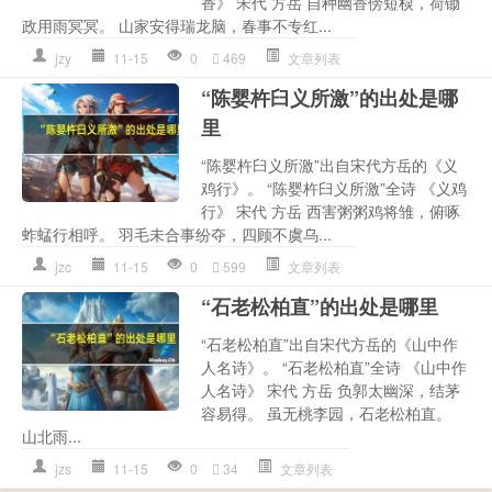
香》 宋代 方岳 自种幽香傍短棂，荷锄
政用雨冥冥。 山家安得瑞龙脑，春事不专红...
jzy
11-15
0
469
文章列表
“陈婴杵臼义所激”的出处是哪
里
“陈婴杵臼义所激”出自宋代方岳的《义
鸡行》。 “陈婴杵臼义所激”全诗 《义鸡
行》 宋代 方岳 西害粥粥鸡将雏，俯啄
蚱蜢行相呼。 羽毛未合事纷夺，四顾不虞乌...
jzc
11-15
0
599
文章列表
“石老松柏直”的出处是哪里
“石老松柏直”出自宋代方岳的《山中作
人名诗》。 “石老松柏直”全诗 《山中作
人名诗》 宋代 方岳 负郭太幽深，结茅
容易得。 虽无桃李园，石老松柏直。
山北雨...
jzs
11-15
0
34
文章列表