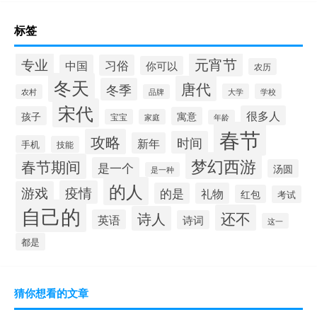
标签
元宵节
专业
中国
习俗
你可以
农历
冬天
唐代
冬季
大学
学校
农村
品牌
宋代
很多人
孩子
寓意
宝宝
家庭
年龄
春节
攻略
时间
新年
手机
技能
梦幻西游
春节期间
是一个
汤圆
是一种
的人
疫情
游戏
的是
礼物
红包
考试
自己的
还不
诗人
英语
诗词
这一
都是
猜你想看的文章