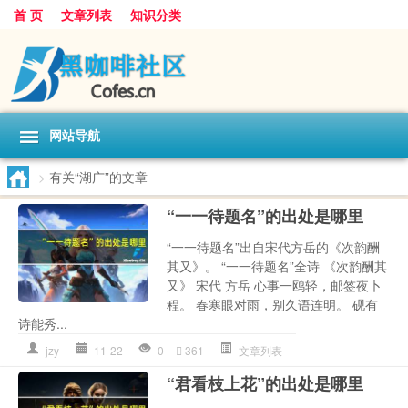
首 页
文章列表
知识分类
网站导航
>
有关“湖广”的文章
“一一待题名”的出处是哪里
“一一待题名”出自宋代方岳的《次韵酬
其又》。 “一一待题名”全诗 《次韵酬其
又》 宋代 方岳 心事一鸥轻，邮签夜卜
程。 春寒眼对雨，别久语连明。 砚有
诗能秀...
jzy
11-22
0
361
文章列表
“君看枝上花”的出处是哪里