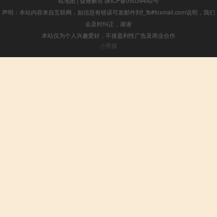
站地图
|
疑难解答
陕ICP备05039492号
声明：本站内容来自互联网，如信息有错误可发邮件到f_fb#foxmail.com说明，我们
会及时纠正，谢谢
本站仅为个人兴趣爱好，不接盈利性广告及商业合作
小男孩