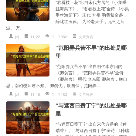
“君看枝上花”出自宋代方岳的《小集垂
丝海棠下》。 “君看枝上花”全诗 《小集
垂丝海棠下》 宋代 方岳 酌我紫金盏，
醉此红玉蕤。 为经老天手，元气之所
滋。 万...
jzj
11-22
0
882
文章列表
“范阳弄兵苦不早”的出处是哪
里
“范阳弄兵苦不早”出自明代李东阳的
《卿勿言》。 “范阳弄兵苦不早”全诗
《卿勿言》 明代 李东阳 卿勿言，朕自
思，南诏覆师君不知。 卿勿忧，朕自保，范阳弄...
jzf
11-16
0
183
文章列表
“与遮西日费丁宁”的出处是哪
里
“与遮西日费丁宁”出自宋代方岳的《种
瑞香》。 “与遮西日费丁宁”全诗 《种瑞