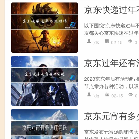
京东快递过年
以下围绕“京东快递过年不
友都关心京东快递在过年
jdk
02-15
0
京东过年还有
2023京东年后有活动
节点举办各种活动，以吸引
jdg
02-15
0
京东元宵有多
京东发布元宵汤圆销售大