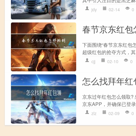
其中引人注目的是黑芝麻
jdy
02-14
0
春节京东红包
下面围绕“春节京东红包
超级红包的抢夺方式，其实
cjj
02-10
0
怎么找拜年红
京东过年红包怎么领取?
京东APP，并确保已登录
zlz
02-09
0