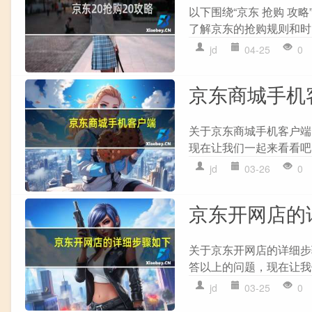
以下围绕“京东 抢购 攻
了解京东的抢购规则和时间
jd
04-25
0
京东商城手机
关于京东商城手机客户端
现在让我们一起来看看吧！
jd
03-26
0
京东开网店的
关于京东开网店的详细步
答以上的问题，现在让我们
jd
03-25
0