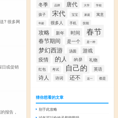
唐代
冬季
大学
学校
品牌
宋代
孩子
寓意
宝宝
家庭
送? 很多网
很多人
手机
技能
年龄
春节
攻略
时间
新年
春节期间
是一个
是一种
梦幻西游
游戏
汤圆
的人
疫情
的是
礼物
自己的
假日或促销
英语
红包
考试
还不
诗人
诗词
都是
这一
猜你想看的文章
别于此攻略
据的报告，
过年可以给娃子剪指甲吗