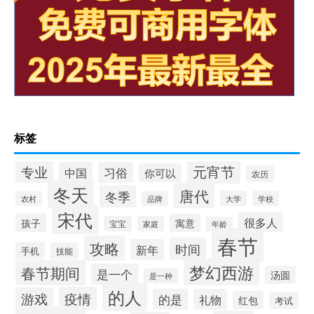
标签
元宵节
专业
中国
习俗
你可以
农历
冬天
唐代
冬季
大学
学校
农村
品牌
宋代
很多人
孩子
寓意
宝宝
家庭
年龄
春节
攻略
时间
新年
手机
技能
梦幻西游
春节期间
是一个
汤圆
是一种
的人
疫情
游戏
的是
礼物
红包
考试