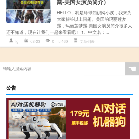
露-美国女演员简介）
HELLO，我是环球知识网小溪，我来为
大家解答以上问题。美国的玛丽莲梦
露，玛丽莲梦露-美国女演员简介很多人
还不知道，现在让我们一起来看看吧！ 1、中文名：...
lg
03-23
0
460
文章列表
☚
公告