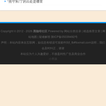
“燕守朱门”的出处是哪里
Copyright © 2012 - 2026
黑咖啡社区
Powered by
网站分类目录
|
精选推荐文章
|
网
站地图
|
疑难解答
陕ICP备05039492号
声明：本站内容来自互联网，如信息有错误可发邮件到f_fb#foxmail.com说明，我们
会及时纠正，谢谢
本站仅为个人兴趣爱好，不接盈利性广告及商业合作
小男孩