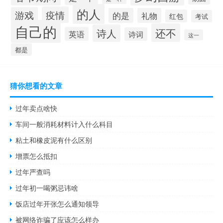
的人
疫情
游戏
的是
礼物
红包
考试
自己的
还不
诗人
英语
诗词
这一
都是
猜你想看的文章
过年卖点啥快
车间一般消耗材料计入什么科目
粘土和橡皮泥有什么区别
增票怎么抵扣
过年严查吗
过年初一喝粥忌讳啥
饭店过年开张怎么通知领导
被网络诈骗了应该怎么样办