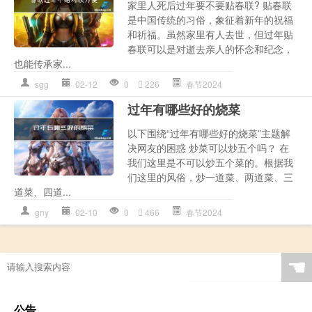
家里人死后过年要不要贴春联? 贴春联
是中国传统的习俗，象征着新年的祝福
和祈福。虽然家里有人去世，但过年贴
春联可以是对逝去亲人的怀念和纪念，
也能传承家...
sgg
02-12
0
226
春节2024
过年有哪些好的烧菜
以下围绕“过年有哪些好的烧菜”主题解
决网友的困惑 炒菜可以炒五个吗？ 在
我们这里是不可以炒五个菜的。根据我
们这里的风俗，炒一道菜、两道菜、三
道菜、四道...
gny
02-10
0
466
春节2024
☚
公告