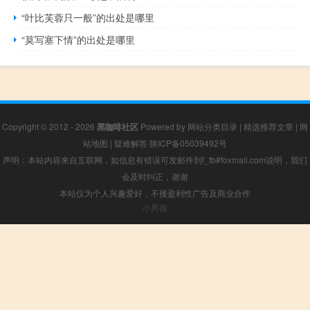
“叶比芙蓉只一般”的出处是哪里
“莫写塞下情”的出处是哪里
Copyright © 2012 - 2026
黑咖啡社区
Powered by
网站分类目录
|
精选推荐文章
|
网
站地图
|
疑难解答
陕ICP备05039492号
声明：本站内容来自互联网，如信息有错误可发邮件到f_fb#foxmail.com说明，我们
会及时纠正，谢谢
本站仅为个人兴趣爱好，不接盈利性广告及商业合作
小男孩