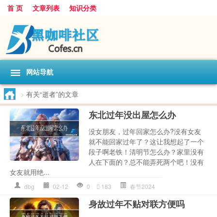
首 页
文章列表
知识分类
网站导航
>
有关“逝者”的文章
东北过年没出屋怎么办
没女朋友，过年回家怎么办?没有女友
就不能回家过年了？这让我想起了一个
段子啊老铁！清明节怎么办？家里没有
人在下面的？总不能弄死两个吧！没有
女友就用绝...
dbg
02-12
0
183
春节2024
身故过年不贴对联方便吗