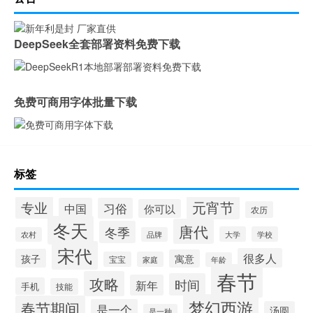
DeepSeek全套部署资料免费下载
免费可商用字体批量下载
标签
元宵节
专业
中国
习俗
你可以
农历
冬天
唐代
冬季
大学
学校
农村
品牌
宋代
很多人
孩子
寓意
宝宝
家庭
年龄
春节
攻略
时间
新年
手机
技能
梦幻西游
春节期间
是一个
汤圆
是一种