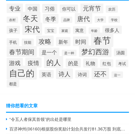
元宵节
专业
中国
习俗
你可以
农历
冬天
唐代
冬季
大学
学校
农村
品牌
宋代
很多人
孩子
寓意
宝宝
家庭
年龄
春节
攻略
时间
新年
手机
技能
梦幻西游
春节期间
是一个
汤圆
是一种
的人
疫情
游戏
的是
礼物
红包
考试
自己的
还不
诗人
英语
诗词
这一
都是
猜你想看的文章
“令五人者保其首领”的出处是哪里
百济神州(06160)根据股份奖励计划合共发行81.36万股 到底什么情况嘞