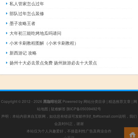
私人管家怎么过年
部队过年怎么装修
墨子攻略王者
大年初三能吃烤地瓜吗请问
小米卡刷教程图解（小米卡刷教程）
新西游记 攻略
扬州十大必去景点免费 扬州旅游必去十大景点
Copyright © 2012 - 2026
黑咖啡社区
Powered by
网站分类目录
|
精选推荐文章
|
网
站地图
|
疑难解答
陕ICP备05039492号
声明：本站内容来自互联网，如信息有错误可发邮件到f_fb#foxmail.com说明，我们
会及时纠正，谢谢
本站仅为个人兴趣爱好，不接盈利性广告及商业合作
小男孩