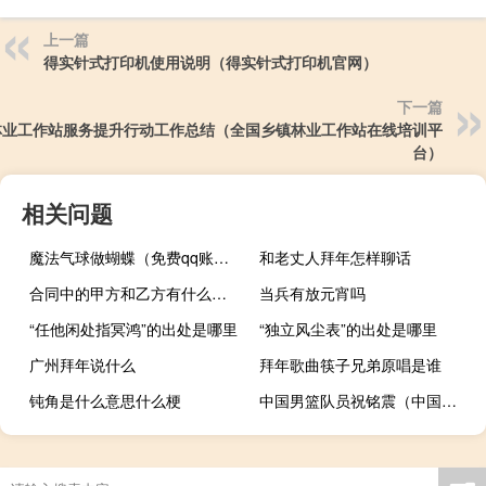
上一篇
得实针式打印机使用说明（得实针式打印机官网）
下一篇
林业工作站服务提升行动工作总结（全国乡镇林业工作站在线培训平
台）
相关问题
魔法气球做蝴蝶（免费qq账号密码）
和老丈人拜年怎样聊话
合同中的甲方和乙方有什么区别
当兵有放元宵吗
“任他闲处指冥鸿”的出处是哪里
“独立风尘表”的出处是哪里
广州拜年说什么
拜年歌曲筷子兄弟原唱是谁
钝角是什么意思什么梗
中国男篮队员祝铭震（中国男篮队员）