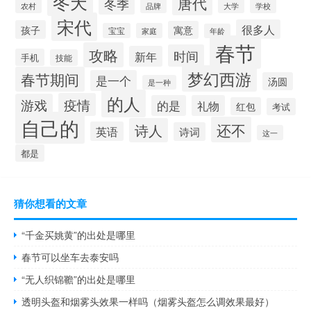
冬天
唐代
冬季
大学
学校
农村
品牌
宋代
很多人
孩子
寓意
宝宝
家庭
年龄
春节
攻略
时间
新年
手机
技能
梦幻西游
春节期间
是一个
汤圆
是一种
的人
疫情
游戏
的是
礼物
红包
考试
自己的
还不
诗人
英语
诗词
这一
都是
猜你想看的文章
“千金买姚黄”的出处是哪里
春节可以坐车去泰安吗
“无人织锦韂”的出处是哪里
透明头盔和烟雾头效果一样吗（烟雾头盔怎么调效果最好）