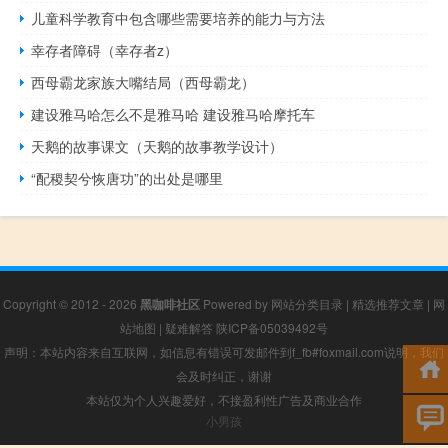
儿童科学教育中包含哪些需要培养的能力与方法
幸存者障碍（幸存者z）
西母霸龙家族大嘴结局（西母霸龙）
建设雅马哈怎么不是雅马哈 建设雅马哈摩托车
天鹅的故事课文（天鹅的故事教学设计）
“配稷契兮恢唐功”的出处是哪里
Copyright © 2012 - 2026
黑咖啡社区
Powered by
网站分类目录
|
精选推荐文章
|
网
站地图
|
疑难解答
陕ICP备05039492号
声明：本站内容来自互联网，如信息有错误可发邮件到f_fb#foxmail.com说明，我们
会及时纠正，谢谢
本站仅为个人兴趣爱好，不接盈利性广告及商业合作
小男孩