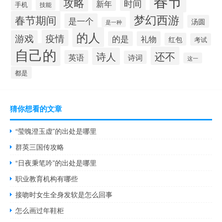
春节
攻略
时间
新年
手机
技能
梦幻西游
春节期间
是一个
汤圆
是一种
的人
疫情
游戏
的是
礼物
红包
考试
自己的
还不
诗人
英语
诗词
这一
都是
猜你想看的文章
“莹魄澄玉虚”的出处是哪里
群英三国传攻略
“日夜秉笔吟”的出处是哪里
职业教育机构有哪些
接吻时女生全身发软是怎么回事
怎么画过年鞋柜