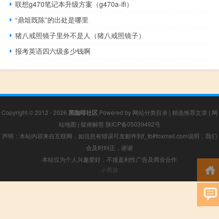
联想g470笔记本升级方案（g470a-ifi）
“鼎俎既陈”的出处是哪里
猪八戒照镜子里外不是人（猪八戒照镜子）
报考英语四六级多少钱啊
Copyright © 2012 - 2026
黑咖啡社区
Powered by
网站分类目录
|
精选推荐文章
|
网
站地图
|
疑难解答
陕ICP备05039492号
声明：本站内容来自互联网，如信息有错误可发邮件到f_fb#foxmail.com说明，我们
会及时纠正，谢谢
本站仅为个人兴趣爱好，不接盈利性广告及商业合作
小男孩