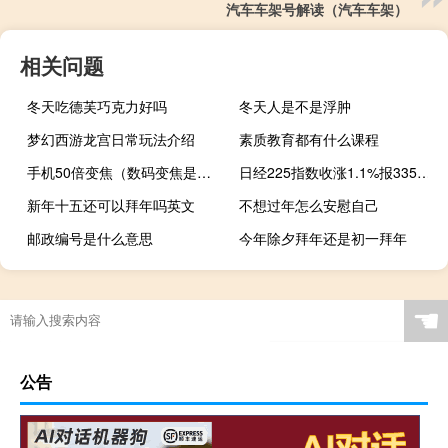
汽车车架号解读（汽车车架）
相关问题
冬天吃德芙巧克力好吗
冬天人是不是浮肿
梦幻西游龙宫日常玩法介绍
素质教育都有什么课程
手机50倍变焦（数码变焦是什么意思）
日经225指数收涨1.1%报33533.09点；东证指数收涨0.9%报2428.38点
新年十五还可以拜年吗英文
不想过年怎么安慰自己
邮政编号是什么意思
今年除夕拜年还是初一拜年
☚
公告