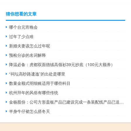
猜你想看的文章
哪个台元宵晚会
过年了少点啥
新婚夫妻该怎么过年呢
预检分诊的名词解释
降温必备：虎都双面德绒高领衫39元抄底（100元大额券）
“祠坛高眇路逶迤”的出处是哪里
数量金额式明细账适用于哪些科目
杭州拜年的风俗有哪些传统
金杨股份：公司方形盖板产品已建设完成一条装配线产品已送样给部分客户并通过验证
半身牛仔裙怎么搭冬天