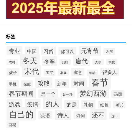
标签
元宵节
专业
中国
习俗
你可以
农历
冬天
唐代
冬季
大学
学校
农村
品牌
宋代
很多人
孩子
寓意
宝宝
家庭
年龄
春节
攻略
时间
新年
手机
技能
梦幻西游
春节期间
是一个
汤圆
是一种
的人
疫情
游戏
的是
礼物
红包
考试
自己的
还不
诗人
英语
诗词
这一
都是