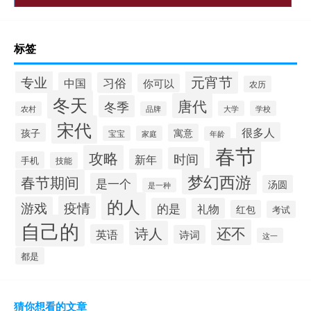
标签
元宵节
专业
中国
习俗
你可以
农历
冬天
唐代
冬季
大学
学校
农村
品牌
宋代
很多人
孩子
寓意
宝宝
家庭
年龄
春节
攻略
时间
新年
手机
技能
梦幻西游
春节期间
是一个
汤圆
是一种
的人
疫情
游戏
的是
礼物
红包
考试
自己的
还不
诗人
英语
诗词
这一
都是
猜你想看的文章