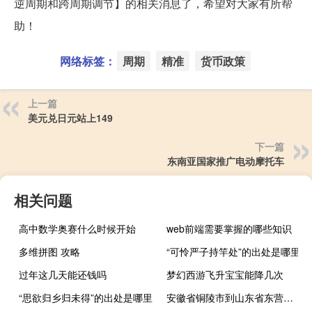
逆周期和跨周期调节】的相关消息了，希望对大家有所帮
助！
网络标签：
周期
精准
货币政策
上一篇
美元兑日元站上149
下一篇
东南亚国家推广电动摩托车
相关问题
高中数学奥赛什么时候开始
web前端需要掌握的哪些知识
多维拼图 攻略
“可怜严子持竿处”的出处是哪里
过年这几天能还钱吗
梦幻西游飞升宝宝能降几次
“思欲归乡归未得”的出处是哪里
安徽省铜陵市到山东省东营市广饶县多少公里。