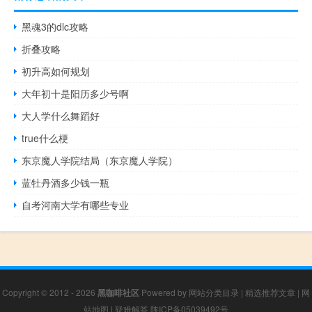
黑魂3的dlc攻略
折叠攻略
初升高如何规划
大年初十是阳历多少号啊
大人学什么舞蹈好
true什么梗
东京魔人学院结局（东京魔人学院）
蓝牡丹酒多少钱一瓶
自考河南大学有哪些专业
Copyright © 2012 - 2026
黑咖啡社区
Powered by
网站分类目录
|
精选推荐文章
|
网
站地图
|
疑难解答
陕ICP备05039492号