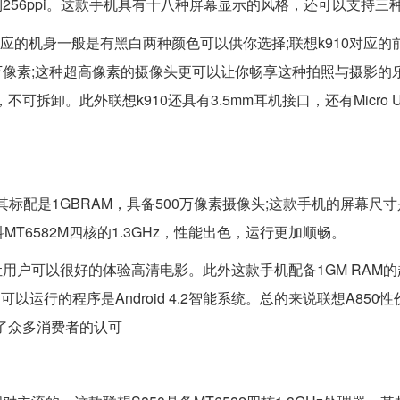
256ppi。这款手机具有十八种屏幕显示的风格，还可以支持三
应的机身一般是有黑白两种颜色可以供你选择;联想k910对应的
0万像素;这种超高像素的摄像头更可以让你畅享这种拍照与摄影的
拆卸。此外联想k910还具有3.5mm耳机接口，还有Micro USB
其标配是1GBRAM，具备500万像素摄像头;这款手机的屏幕尺寸是
T6582M四核的1.3GHz，性能出色，运行更加顺畅。
用户可以很好的体验高清电影。此外这款手机配备1GM RAM
运行的程序是Android 4.2智能系统。总的来说联想A850
得了众多消费者的认可