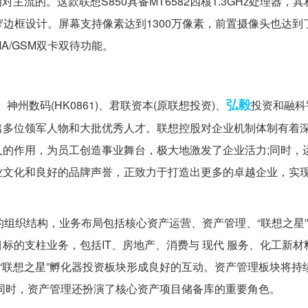
流的。这款联想S850具备MT6582四核1.3GHz处理器，
用窄边框设计。屏幕支持像素达到1300万像素，前置摄像头也达到了
MA/GSM双卡双待功能。
弘毅
)、神州数码(HK0861)、君联资本(原联想投资)、
投资和融科
出多位领军人物和大批优秀人才。联想控股对企业机制体制有着
的作用，为员工创造事业舞台，极大地激发了企业活力;同时，
业文化和良好的品牌声誉，正致力于打造出更多的卓越企业，实
组织结构，业务布局包括核心资产运营、资产管理、“联想之星
标的支柱业务，包括IT、房地产、消费与 现代 服务、化工新材
、“联想之星”孵化器投资板块形成良好的互动。资产管理板块将持
同时，资产管理还扮演了核心资产项目储备库的重要角色。