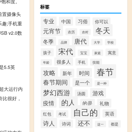
种饱和度。
标签
前置摄像头
专业
中国
习俗
你可以
乐趣;手机重
冬天
元宵节
农历
 v2.0数
农村
唐代
冬季
大学
学校
品牌
宋代
孩子
寓意
宝宝
家庭
很多人
手机
技能
年龄
5.5英
春节
攻略
时间
新年
春节期间
是一个
是一种
的超大运行内
梦幻西游
游戏
汤圆
性价比很好，
的人
疫情
的是
礼物
自己的
英语
红包
考试
还不
诗人
诗词
都是
这一