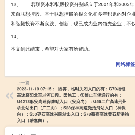
12、 君联资本和弘毅投资分别成立于2001年和200
来自联想控股。基于联想控股的根文化和多年积累的对企
和弘毅投资不断实践、创新，现已成为业内领先企业，不
13、
本文到此结束，希望对大家有所帮助。
网络标签
上一篇
2023-11-19 07:15： 因雾，临时关闭入口的有：G70福银
高速襄阳北至老河口段。因施工，①禁止车辆通行的有：
G4213麻安高速保康站入口（安麻向）；G55二广高速荆州
桥北站出口（广二向）；S28保神高速尧治河站入口（神保
向）；S53枣石高速兴隆站出入口；S78蕲嘉高速黄石新港站
入口（蕲嘉向）。 ​​​