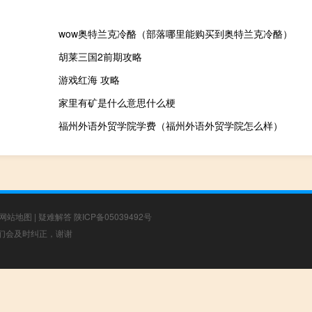
wow奥特兰克冷酪（部落哪里能购买到奥特兰克冷酪）
胡莱三国2前期攻略
游戏红海 攻略
家里有矿是什么意思什么梗
福州外语外贸学院学费（福州外语外贸学院怎么样）
网站地图
|
疑难解答
陕ICP备05039492号
，我们会及时纠正，谢谢