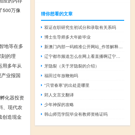
其相应的内存
500万像
猜你想看的文章
双证在职研究生初试分和录取有关系吗
博士生导师多大年龄毕业
智地等在多
新澳门内部一码精准公开网站_作答解释落实的民间信仰_安装版v605.110
深刻的理
辽宁都市频道怎么在网上看直播啊辽宁都市频 辽宁都市频道正在行动
运用多年从
牙隐裂（关于牙隐裂的介绍）
现产业报国
福田过年放鞭炮吗
“只管春寒”的出处是哪里
郢人文言文翻译
”孵化器投资
少年神探的攻略
料、现代农
韩山师范学院毕业有教师资格证吗
续创造现金