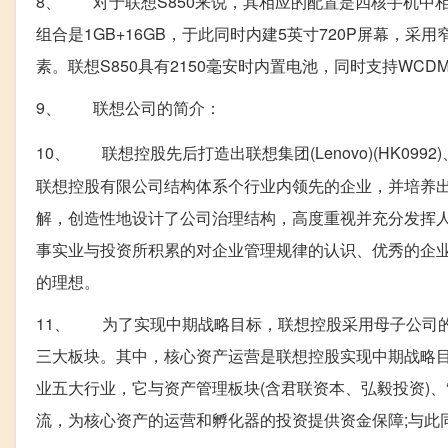
8、 对于联想S850来说，其相应的配置是四核手机中相对主
组合是1GB+16GB，于此同时内建5英寸720P屏幕，采
素。联想S850具有2150毫安时内置电池，同时支持WCD
9、 联想公司的简介：
10、 联想控股先后打造出联想集团(Lenovo)(HK0992
联想控股有限公司结构体系个行业内领先的企业，并培养
解，创造性地设计了公司治理结构，高度重视并充分发挥人
事实业与投资所积累的对企业管理规律的认识、优秀的企
的理想。
11、 为了实现中期战略目标，联想控股采用母子公司的
三大板块。其中，核心资产运营是联想控股实现中期战略目
业五大行业，它与资产管理板块(含君联资本、弘毅投资)
流，为核心资产的运营和孵化器的投资提供资金保障;与此