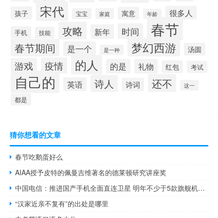
宋代
很多人
孩子
寓意
宝宝
家庭
年龄
春节
攻略
时间
新年
手机
技能
梦幻西游
春节期间
是一个
汤圆
是一种
的人
疫情
游戏
的是
礼物
红包
考试
自己的
还不
诗人
英语
诗词
这一
都是
猜你想看的文章
春节吃鹅蛋好么
AIAA授予皮特的佩曼吉维著名的德莱顿研究讲座奖
中国电信：推进国产手机全面直连卫星 明年不少于5款旗舰机上市！
“汉家近亲不复有”的出处是哪里