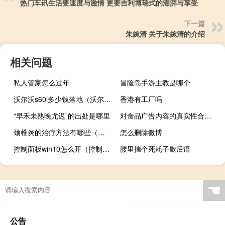
热门车讯生活要速度与激情 更要吉利博瑞式的澎湃与享受
下一篇
朱婉清 关于朱婉清的介绍
相关问题
私人管家怎么过年
冒险岛手游主教是哪个
沃尔沃s60l多少钱落地（沃尔沃s60l）
香港有工厂吗
“早禾未熟晚尤迟”的出处是哪里
对食品广告内容的真实性合法性负责任的是（对食品广告内容的真实性合法性负责的是）
颈椎炎的治疗方法有哪些（颈椎炎的治疗方法）
怎么删除微博
控制面板win10怎么开（控制面板win10快捷键）
腰里揣个死耗子歇后语
☚
公告