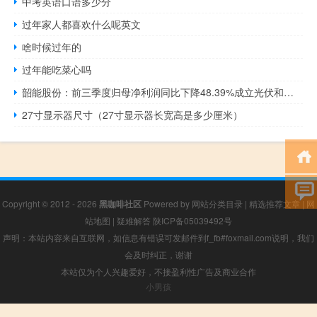
中考英语口语多少分
过年家人都喜欢什么呢英文
啥时候过年的
过年能吃菜心吗
韶能股份：前三季度归母净利润同比下降48.39%成立光伏和储能业务工作专班
27寸显示器尺寸（27寸显示器长宽高是多少厘米）
Copyright © 2012 - 2026
黑咖啡社区
Powered by
网站分类目录
|
精选推荐文章
|
网
站地图
|
疑难解答
陕ICP备05039492号
声明：本站内容来自互联网，如信息有错误可发邮件到f_fb#foxmail.com说明，我们
会及时纠正，谢谢
本站仅为个人兴趣爱好，不接盈利性广告及商业合作
小男孩