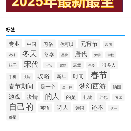
标签
元宵节
专业
中国
习俗
你可以
农历
冬天
唐代
冬季
大学
学校
农村
品牌
宋代
很多人
孩子
寓意
宝宝
家庭
年龄
春节
攻略
时间
新年
手机
技能
梦幻西游
春节期间
是一个
汤圆
是一种
的人
疫情
游戏
的是
礼物
红包
考试
自己的
还不
诗人
英语
诗词
这一
都是