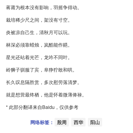
蒋莆为根本没有影响，羽摇争得动。
栽培稀少尺之间，架没有寸空。
炎被凉自己生，清秋月可以玩。
林深必须靠蜡烛，岚酷能作齆。
星光还站着光芒，龙吟不同叶。
岭狮子驯服了宾，阜狰狞敢和哄。
长久叹息隔胜赏，多次慰劳落清梦。
就是想营最终栖，他是怀着微薄俸禄。
* 此部分翻译来自Baidu，仅供参考
网络标签：
殷周
西华
阳山