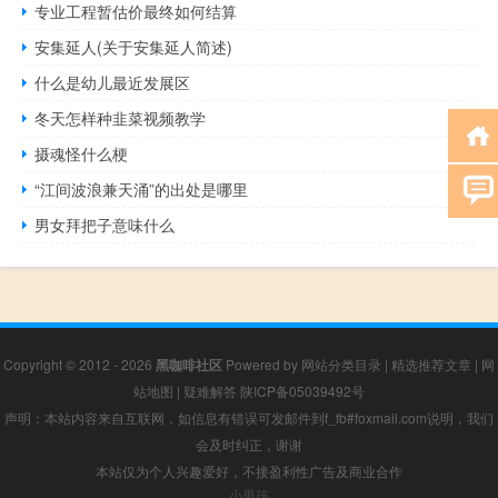
专业工程暂估价最终如何结算
安集延人(关于安集延人简述)
什么是幼儿最近发展区
冬天怎样种韭菜视频教学
摄魂怪什么梗
“江间波浪兼天涌”的出处是哪里
男女拜把子意味什么
Copyright © 2012 - 2026
黑咖啡社区
Powered by
网站分类目录
|
精选推荐文章
|
网
站地图
|
疑难解答
陕ICP备05039492号
声明：本站内容来自互联网，如信息有错误可发邮件到f_fb#foxmail.com说明，我们
会及时纠正，谢谢
本站仅为个人兴趣爱好，不接盈利性广告及商业合作
小男孩