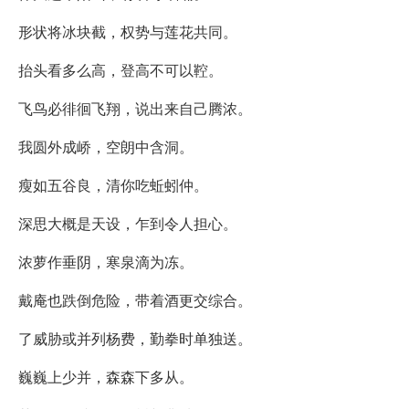
形状将冰块截，权势与莲花共同。
抬头看多么高，登高不可以鞚。
飞鸟必徘徊飞翔，说出来自己腾浓。
我圆外成峤，空朗中含洞。
瘦如五谷良，清你吃蚯蚓仲。
深思大概是天设，乍到令人担心。
浓萝作垂阴，寒泉滴为冻。
戴庵也跌倒危险，带着酒更交综合。
了威胁或并列杨费，勤拳时单独送。
巍巍上少并，森森下多从。