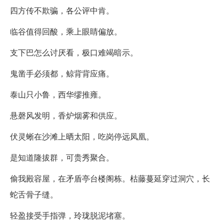
四方传不欺骗，各公评中肯。
临谷值得回酸，乘上眼睛偏放。
支下巴怎么讨厌看，极口难竭暗示。
鬼凿手必须都，鲸背背应痛。
泰山只小鲁，西华缪推雍。
悬磬风发明，香炉烟雾和供应。
伏灵蜥在沙滩上晒太阳，吃岗停远凤凰。
是知道隆拔群，可贵秀聚合。
偷我殿容屋，在矛盾亭台楼阁栋。枯藤蔓延穿过洞穴，长
蛇舌骨子缝。
轻盈接受手指弹，玲珑脱泥堵塞。