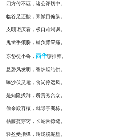
四方传不诬，诸公评切中。
临谷足还酸，乘巅目偏纵。
支颐讵厌看，极口难竭讽。
鬼凿手须胼，鲸负背应痛。
西华
东岱徒小鲁，
缪推雍。
悬磬风发明，香炉烟结供。
曝沙伏灵鼋，食岗停远凤。
是知隆拔群，所贵秀合众。
偷余殿容榱，就隙亭阁栋。
枯藤蔓穿窍，长蛇舌撩缝。
轻盈受指弹，玲珑脱泥壅。