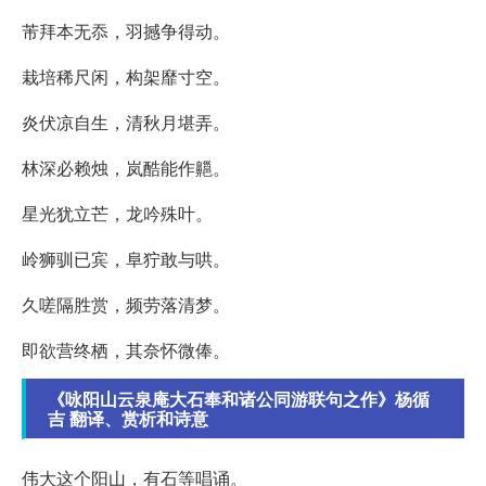
芾拜本无忝，羽撼争得动。
栽培稀尺闲，构架靡寸空。
炎伏凉自生，清秋月堪弄。
林深必赖烛，岚酷能作齆。
星光犹立芒，龙吟殊叶。
岭狮驯已宾，阜狞敢与哄。
久嗟隔胜赏，频劳落清梦。
即欲营终栖，其奈怀微俸。
《咏阳山云泉庵大石奉和诸公同游联句之作》杨循
吉 翻译、赏析和诗意
伟大这个阳山，有石等唱诵。