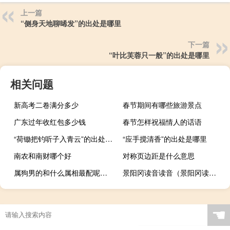
上一篇
“侧身天地聊晞发”的出处是哪里
下一篇
“叶比芙蓉只一般”的出处是哪里
相关问题
新高考二卷满分多少
春节期间有哪些旅游景点
广东过年收红包多少钱
春节怎样祝福情人的话语
“荷锄把钓听子入青云”的出处是哪里
“应手搅清香”的出处是哪里
南农和南财哪个好
对称页边距是什么意思
属狗男的和什么属相最配呢（属狗男的和什么属相最配）
景阳冈读音读音（景阳冈读音）
☚