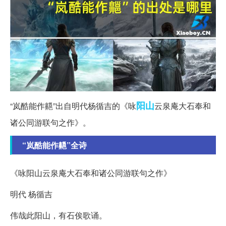
阳山
“岚酷能作齆”出自明代杨循吉的《咏
云泉庵大石奉和
诸公同游联句之作》。
“岚酷能作齆”全诗
《咏阳山云泉庵大石奉和诸公同游联句之作》
明代 杨循吉
伟哉此阳山，有石俟歌诵。