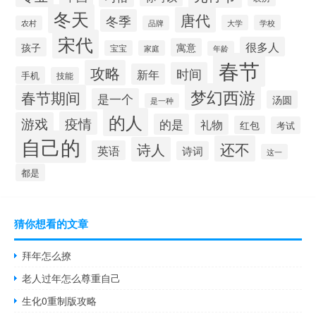
冬天
唐代
冬季
大学
学校
农村
品牌
宋代
很多人
孩子
寓意
宝宝
家庭
年龄
春节
攻略
时间
新年
手机
技能
梦幻西游
春节期间
是一个
汤圆
是一种
的人
疫情
游戏
的是
礼物
红包
考试
自己的
还不
诗人
英语
诗词
这一
都是
猜你想看的文章
拜年怎么撩
老人过年怎么尊重自己
生化0重制版攻略