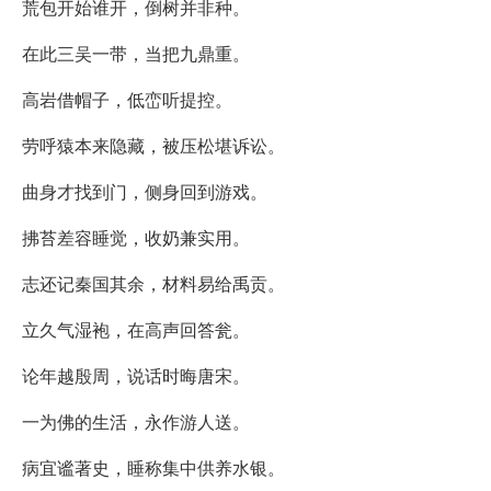
荒包开始谁开，倒树并非种。
在此三吴一带，当把九鼎重。
高岩借帽子，低峦听提控。
劳呼猿本来隐藏，被压松堪诉讼。
曲身才找到门，侧身回到游戏。
拂苔差容睡觉，收奶兼实用。
志还记秦国其余，材料易给禹贡。
立久气湿袍，在高声回答瓮。
论年越殷周，说话时晦唐宋。
一为佛的生活，永作游人送。
病宜谧著史，睡称集中供养水银。