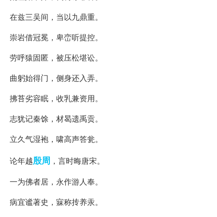
在兹三吴间，当以九鼎重。
崇岩借冠冕，卑峦听提控。
劳呼猿固匿，被压松堪讼。
曲躬始得门，侧身还入弄。
拂苔劣容眠，收乳兼资用。
志犹记秦馀，材曷遗禹贡。
立久气湿袍，啸高声答瓮。
殷周
论年越
，言时晦唐宋。
一为佛者居，永作游人奉。
病宜谧著史，寐称抟养汞。