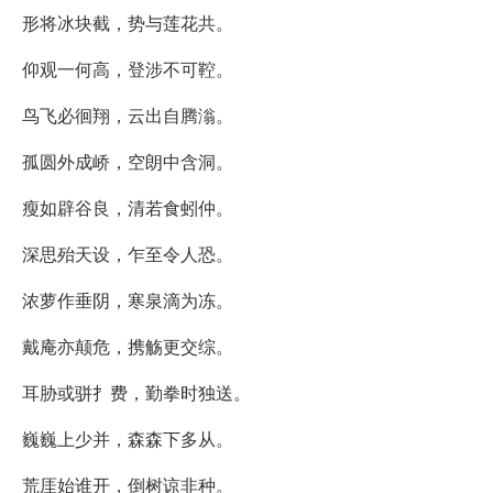
形将冰块截，势与莲花共。
仰观一何高，登涉不可鞚。
鸟飞必徊翔，云出自腾滃。
孤圆外成峤，空朗中含洞。
瘦如辟谷良，清若食蚓仲。
深思殆天设，乍至令人恐。
浓萝作垂阴，寒泉滴为冻。
戴庵亦颠危，携觞更交综。
耳胁或骈扌费，勤拳时独送。
巍巍上少并，森森下多从。
荒厓始谁开，倒树谅非种。