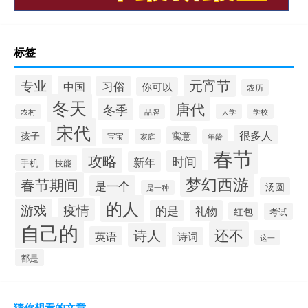
标签
元宵节
专业
中国
习俗
你可以
农历
冬天
唐代
冬季
大学
学校
农村
品牌
宋代
很多人
孩子
寓意
宝宝
家庭
年龄
春节
攻略
时间
新年
手机
技能
梦幻西游
春节期间
是一个
汤圆
是一种
的人
疫情
游戏
的是
礼物
红包
考试
自己的
还不
诗人
英语
诗词
这一
都是
猜你想看的文章