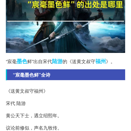
墨色
陆游
福州
“宸毫
鲜”出自宋代
的《送黄文叔守
》。
“宸毫墨色鲜”全诗
《送黄文叔守福州》
宋代 陆游
黄公天下士，遇立绍熙年。
议论前修似，声名九牧传。