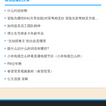
什么叫扭矩啊
冒险岛哪些link(共享技能)对双弩精灵好 冒险岛双弩精灵升级路线
如何提高员工团队精神
博士生导师多大年龄毕业
“岂知骄奢主”的出处是哪里
眼什么识什么的词语有哪些?
小米电视怎么样看直播电视节目（小米电视怎么样）
R9过年啊
春望背景视频素材（春望背景）
公主连接 攻略