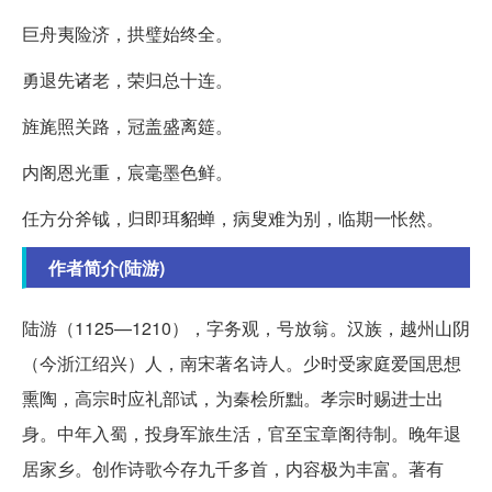
巨舟夷险济，拱璧始终全。
勇退先诸老，荣归总十连。
旌旄照关路，冠盖盛离筵。
内阁恩光重，宸毫墨色鲜。
任方分斧钺，归即珥貂蝉，病叟难为别，临期一怅然。
作者简介(陆游)
陆游（1125—1210），字务观，号放翁。汉族，越州山阴
（今浙江绍兴）人，南宋著名诗人。少时受家庭爱国思想
熏陶，高宗时应礼部试，为秦桧所黜。孝宗时赐进士出
身。中年入蜀，投身军旅生活，官至宝章阁待制。晚年退
居家乡。创作诗歌今存九千多首，内容极为丰富。著有