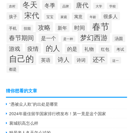
冬天
唐代
冬季
大学
学校
农村
品牌
宋代
很多人
孩子
寓意
宝宝
家庭
年龄
春节
攻略
时间
新年
手机
技能
梦幻西游
春节期间
是一个
汤圆
是一种
的人
疫情
游戏
的是
礼物
红包
考试
自己的
还不
诗人
英语
诗词
这一
都是
猜你想看的文章
“愚被众人欺”的出处是哪里
2024年最佳留学国家排行榜发布！第一竟是这个国家
襄城职高怎么样
独居老人冬天怎么过的