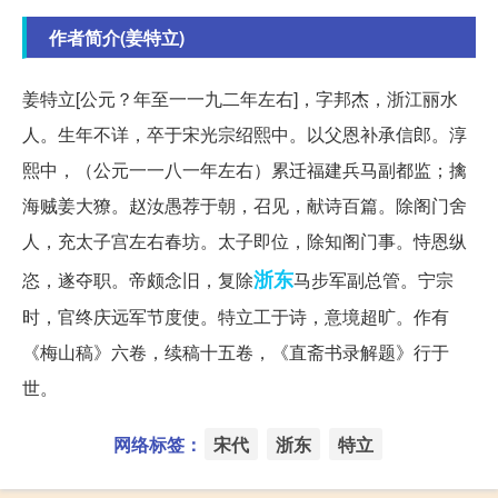
作者简介(姜特立)
姜特立[公元？年至一一九二年左右]，字邦杰，浙江丽水
人。生年不详，卒于宋光宗绍熙中。以父恩补承信郎。淳
熙中，（公元一一八一年左右）累迁福建兵马副都监；擒
海贼姜大獠。赵汝愚荐于朝，召见，献诗百篇。除阁门舍
人，充太子宫左右春坊。太子即位，除知阁门事。恃恩纵
浙东
恣，遂夺职。帝颇念旧，复除
马步军副总管。宁宗
时，官终庆远军节度使。特立工于诗，意境超旷。作有
《梅山稿》六卷，续稿十五卷，《直斋书录解题》行于
世。
网络标签：
宋代
浙东
特立