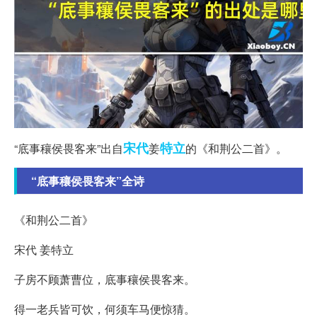
宋代
特立
“底事穰侯畏客来”出自
姜
的《和荆公二首》。
“底事穰侯畏客来”全诗
《和荆公二首》
宋代 姜特立
子房不顾萧曹位，底事穰侯畏客来。
得一老兵皆可饮，何须车马便惊猜。