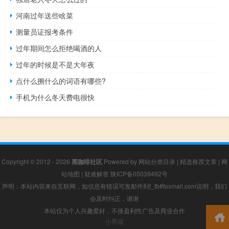
河南过年送些啥菜
测量员证报考条件
过年期间怎么拒绝喝酒的人
过年的时候是不是大年夜
点什么搠什么的词语有哪些?
手机为什么冬天费电很快
Copyright © 2012 - 2026
黑咖啡社区
Powered by
网站分类目录
|
精选推荐文章
|
网
站地图
|
疑难解答
陕ICP备05039492号
声明：本站内容来自互联网，如信息有错误可发邮件到f_fb#foxmail.com说明，我们
会及时纠正，谢谢
本站仅为个人兴趣爱好，不接盈利性广告及商业合作
小男孩