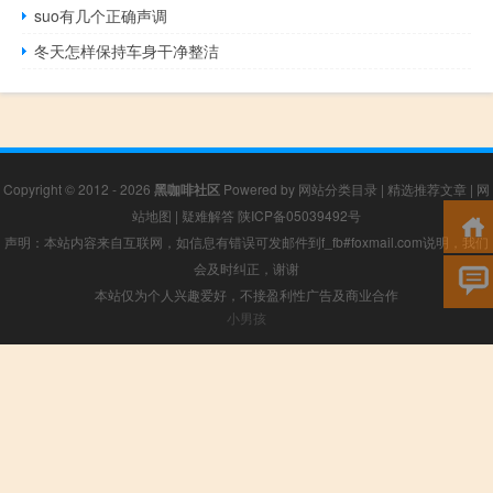
suo有几个正确声调
冬天怎样保持车身干净整洁
Copyright © 2012 - 2026
黑咖啡社区
Powered by
网站分类目录
|
精选推荐文章
|
网
站地图
|
疑难解答
陕ICP备05039492号
声明：本站内容来自互联网，如信息有错误可发邮件到f_fb#foxmail.com说明，我们
会及时纠正，谢谢
本站仅为个人兴趣爱好，不接盈利性广告及商业合作
小男孩