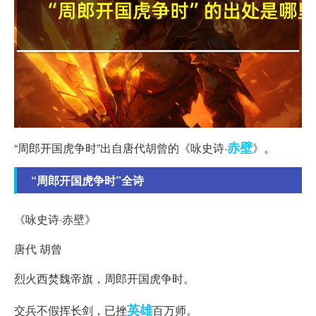
赤壁
“周郎开国虎争时”出自唐代胡曾的《咏史诗·
》。
“周郎开国虎争时”全诗
《咏史诗·赤壁》
唐代 胡曾
烈火西焚魏帝旗，周郎开国虎争时。
英雄
交兵不假挥长剑，已挫
百万师。