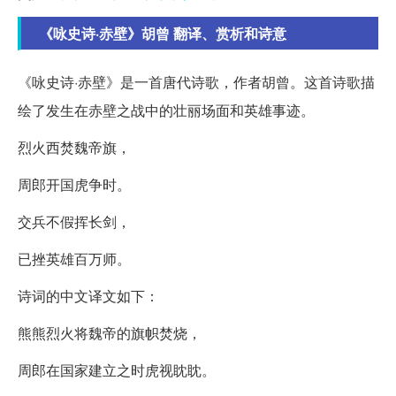
《咏史诗·赤壁》胡曾 翻译、赏析和诗意
《咏史诗·赤壁》是一首唐代诗歌，作者胡曾。这首诗歌描
绘了发生在赤壁之战中的壮丽场面和英雄事迹。
烈火西焚魏帝旗，
周郎开国虎争时。
交兵不假挥长剑，
已挫英雄百万师。
诗词的中文译文如下：
熊熊烈火将魏帝的旗帜焚烧，
周郎在国家建立之时虎视眈眈。