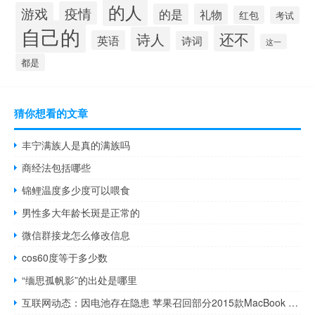
的人
疫情
游戏
的是
礼物
红包
考试
自己的
还不
诗人
英语
诗词
这一
都是
猜你想看的文章
丰宁满族人是真的满族吗
商经法包括哪些
锦鲤温度多少度可以喂食
男性多大年龄长斑是正常的
微信群接龙怎么修改信息
cos60度等于多少数
“缅思孤帆影”的出处是哪里
互联网动态：因电池存在隐患 苹果召回部分2015款MacBook Pro