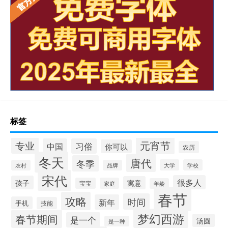
标签
元宵节
专业
中国
习俗
你可以
农历
冬天
唐代
冬季
大学
学校
农村
品牌
宋代
很多人
孩子
寓意
宝宝
家庭
年龄
春节
攻略
时间
新年
手机
技能
梦幻西游
春节期间
是一个
汤圆
是一种