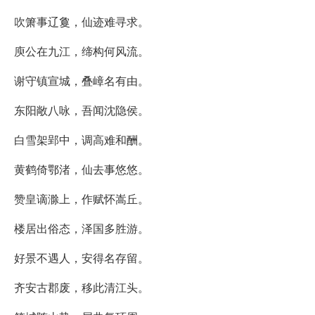
吹箫事辽敻，仙迹难寻求。
庾公在九江，缔构何风流。
谢守镇宣城，叠嶂名有由。
东阳敞八咏，吾闻沈隐侯。
白雪架郢中，调高难和酬。
黄鹤倚鄂渚，仙去事悠悠。
赞皇谪滁上，作赋怀嵩丘。
楼居出俗态，泽国多胜游。
好景不遇人，安得名存留。
齐安古郡废，移此清江头。