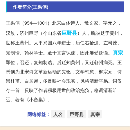
作者简介(王禹偁)
王禹偁（954—1001）北宋白体诗人、散文家。字元之，
巨野县
汉族，济州巨野（今山东省
）人，晚被贬于黄州，
世称王黄州。太平兴国八年进士，历任右拾遗、左司谏、
真宗
知制诰、翰林学士。敢于直言讽谏，因此屡受贬谪。
即位，召还，复知制诰。后贬知黄州，又迁蕲州病死。王
禹偁为北宋诗文革新运动的先驱，文学韩愈、柳宗元，诗
崇杜甫、白居易，多反映社会现实，风格清新平易。词仅
存一首，反映了作者积极用世的政治抱负，格调清新旷
远。著有《小畜集》。
网络标签：
人名
巨野县
真宗