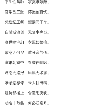
平生性幽独，寂寞谁献酬。
官常己三黜，怀抱罹百忧。
凭栏忆王粲，望阙同子牟。
自甘成潦倒，无复事声猷。
身世喻泡幻，衣冠如赘瘤。
放意无何乡，谁分亲与仇。
寓形朝籍中，毁誉任啁啾。
君恩无路报，民瘼无术瘳。
唯惭恋禄俸，未去耕田畴。
题诗郡楼上，含毫思夷犹。
功名非范蠡，何必泛扁舟。