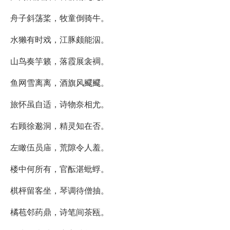
舟子斜荡桨，牧童倒骑牛。
水獭有时戏，江豚颇能泅。
山鸟奏竽籁，落霞展衾裯。
鱼网雪离离，酒旗风飂飂。
旅怀虽自适，诗物奈相尤。
右顾徐邈洞，精灵知在否。
左瞰伍员庙，荒隙令人羞。
楼中何所有，官酝湛蚍蜉。
棋枰留客坐，琴调待僧抽。
橘苞邻药鼎，诗笔间茶瓯。