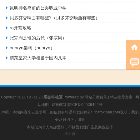
昆明排名靠前的公办职业中学
贝多芬交响曲有哪些?（贝多芬交响曲有哪些）
ro开荒攻略
张宗周是谁的后代（张宗周）
penryn架构（penryn）
清莱皇家大学相当于国内几本
Copyright © 2012 - 2026
黑咖啡社区
Powered by
网站分类目录
|
精选推荐文章
|
网
站地图
|
疑难解答
陕ICP备05039492号
声明：本站内容来自互联网，如信息有错误可发邮件到f_fb#foxmail.com说明，我们
会及时纠正，谢谢
本站仅为个人兴趣爱好，不接盈利性广告及商业合作
小男孩