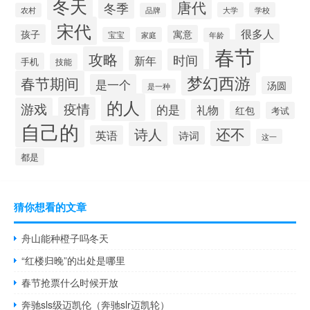
冬天
唐代
冬季
大学
学校
农村
品牌
宋代
很多人
孩子
寓意
宝宝
家庭
年龄
春节
攻略
时间
新年
手机
技能
梦幻西游
春节期间
是一个
汤圆
是一种
的人
疫情
游戏
的是
礼物
红包
考试
自己的
还不
诗人
英语
诗词
这一
都是
猜你想看的文章
舟山能种橙子吗冬天
“红楼归晚”的出处是哪里
春节抢票什么时候开放
奔驰sls级迈凯伦（奔驰slr迈凯轮）