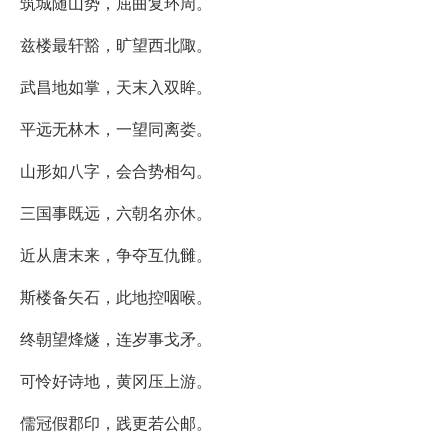
筑城随山势，屈曲复环周。
兹楼最轩豁，旷望西北陬。
武昌地如掌，天末入双眸。
平远无林木，一望同离娄。
山形如八字，会合势相勾。
三国事既远，六朝名亦休。
近从唐末来，争夺互仇雠。
斯楼备矢石，此地控咽喉。
终朝望烽燧，连岁事戈矛。
可怜好诗地，黄冈压上游。
儒冠假郡印，践更若公邮。