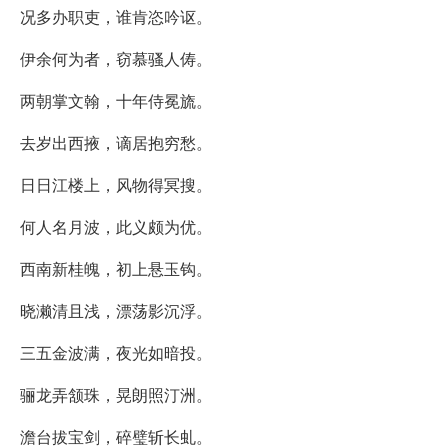
况多办职吏，谁肯恣吟讴。
伊余何为者，窃慕骚人俦。
两朝掌文翰，十年侍冕旒。
去岁出西掖，谪居抱穷愁。
日日江楼上，风物得冥搜。
何人名月波，此义颇为优。
西南新桂魄，初上悬玉钩。
晓濑清且浅，漂荡影沉浮。
三五金波满，夜光如暗投。
骊龙弄颔珠，晃朗照汀洲。
澹台拔宝剑，碎璧斩长虬。