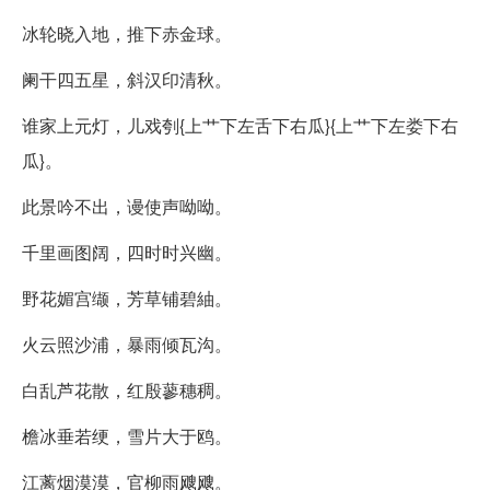
冰轮晓入地，推下赤金球。
阑干四五星，斜汉印清秋。
谁家上元灯，儿戏刳{上艹下左舌下右瓜}{上艹下左娄下右
瓜}。
此景吟不出，谩使声呦呦。
千里画图阔，四时时兴幽。
野花媚宫缬，芳草铺碧紬。
火云照沙浦，暴雨倾瓦沟。
白乱芦花散，红殷蓼穗稠。
檐冰垂若绠，雪片大于鸥。
江蓠烟漠漠，官柳雨飕飕。