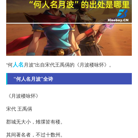
人名
“何
月波”出自宋代王禹偁的《月波楼咏怀》。
“何人名月波”全诗
《月波楼咏怀》
宋代 王禹偁
郡城无大小，雉堞皆有楼。
其间著名者，不过十数州。