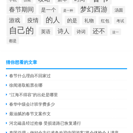
梦幻西游
春节期间
是一个
汤圆
是一种
的人
疫情
游戏
的是
礼物
红包
考试
自己的
还不
诗人
英语
诗词
这一
都是
猜你想看的文章
春节什么理由不回家过
徐闻港取船票在哪
“江海不得容”的出处是哪里
春华中级会计班学费多少
最油腻的春节文案作文
河北磁县经过抢修 受损道路已恢复通行
泰国总理：做好全方位准备欢迎中国游客“将会体验令人满意的服务”