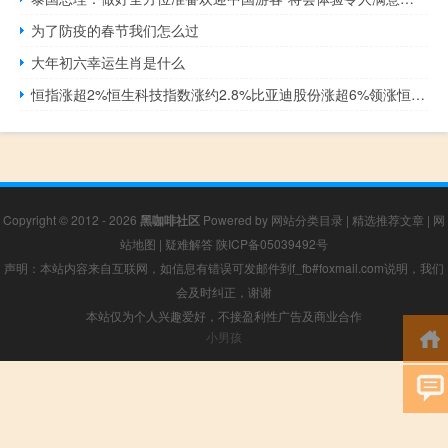
为了防疫的春节我们怎么过
大年初六幸运生肖是什么
恒指涨超2%恒生科技指数涨约2.8%比亚迪股份涨超6%领涨恒指成分股
Copyright © 2012 - 2026
黑咖啡社区
Powered by
网站分类目录
|
精选推荐文章
|
网
站地图
|
疑难解答
陕ICP备05039492号
声明：本站内容来自互联网，如信息有错误可发邮件到f_fb#foxmail.com说明，我们
会及时纠正，谢谢
本站仅为个人兴趣爱好，不接盈利性广告及商业合作
小男孩