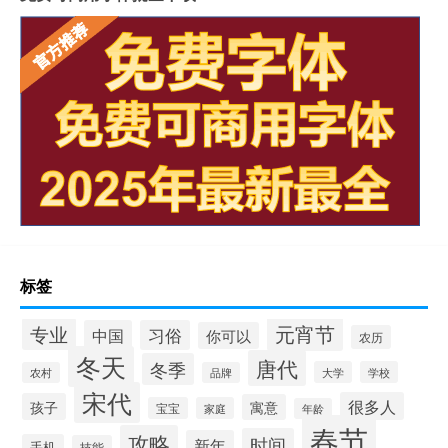
标签
元宵节
专业
中国
习俗
你可以
农历
冬天
唐代
冬季
大学
学校
农村
品牌
宋代
很多人
孩子
寓意
宝宝
家庭
年龄
春节
攻略
时间
新年
手机
技能