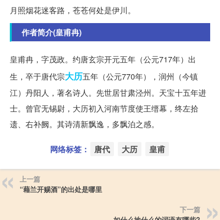
月照烟花迷客路，苍苍何处是伊川。
作者简介(皇甫冉)
皇甫冉，字茂政。约唐玄宗开元五年（公元717年）出
大历
生，卒于唐代宗
五年（公元770年），润州（今镇
江）丹阳人，著名诗人。先世居甘肃泾州。天宝十五年进
士。曾官无锡尉，大历初入河南节度使王缙幕，终左拾
遗、右补阙。其诗清新飘逸，多飘泊之感。
网络标签：
唐代
大历
皇甫
上一篇
“藉兰开赐酒”的出处是哪里
下一篇
如什么地什么的词语有哪些?