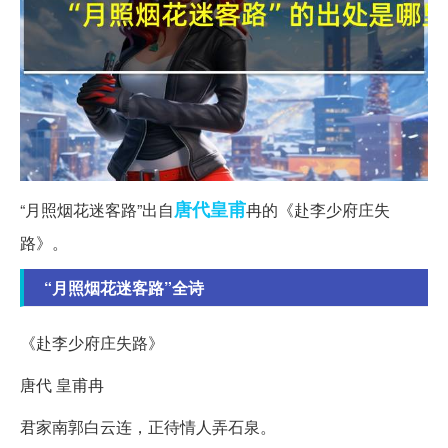
唐代
皇甫
“月照烟花迷客路”出自
冉的《赴李少府庄失
路》。
“月照烟花迷客路”全诗
《赴李少府庄失路》
唐代 皇甫冉
君家南郭白云连，正待情人弄石泉。