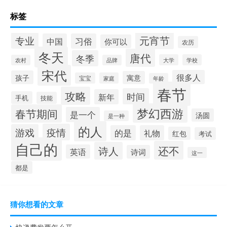
标签
元宵节
专业
中国
习俗
你可以
农历
冬天
唐代
冬季
大学
学校
农村
品牌
宋代
很多人
孩子
寓意
宝宝
家庭
年龄
春节
攻略
时间
新年
手机
技能
梦幻西游
春节期间
是一个
汤圆
是一种
的人
疫情
游戏
的是
礼物
红包
考试
自己的
还不
诗人
英语
诗词
这一
都是
猜你想看的文章