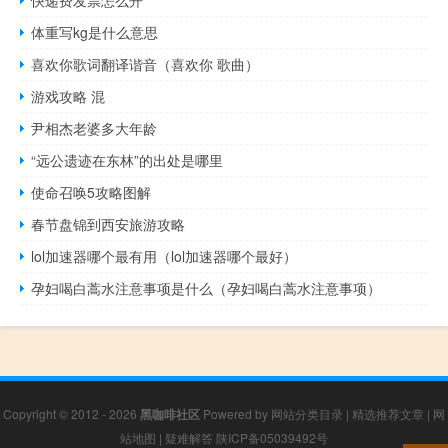
快递费发票怎么开
体重写kg是什么意思
喜欢你歌词翻译谐音（喜欢你 歌曲）
游戏攻略 混
尹相杰老婆多大年龄
“远公遗迹在东林”的出处是哪里
使命召唤5攻略图解
春节盘锦到西安旅游攻略
lol加速器哪个最有用（lol加速器哪个最好）
孕妇喝白蒿水注意事项是什么（孕妇喝白蒿水注意事项）
Copyright © 2012 - 2026
黑咖啡社区
Powered by
网站分类目录
|
精选推荐文章
|
网
站地图
|
疑难解答
陕ICP备05039492号