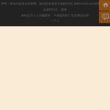
声明：本站内容来自互联网，如信息有错误可发邮件到f_fb#foxmail.com说明，我们
会及时纠正，谢谢
本站仅为个人兴趣爱好，不接盈利性广告及商业合作
小男孩