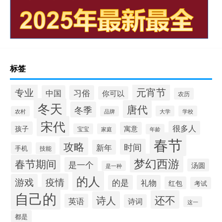
标签
元宵节
专业
中国
习俗
你可以
农历
冬天
唐代
冬季
大学
学校
农村
品牌
宋代
很多人
孩子
寓意
宝宝
家庭
年龄
春节
攻略
时间
新年
手机
技能
梦幻西游
春节期间
是一个
汤圆
是一种
的人
疫情
游戏
的是
礼物
红包
考试
自己的
还不
诗人
英语
诗词
这一
都是