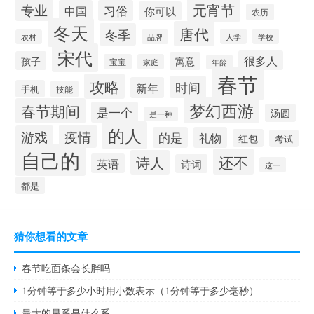
元宵节
专业
中国
习俗
你可以
农历
冬天
唐代
冬季
大学
学校
农村
品牌
宋代
很多人
孩子
寓意
宝宝
家庭
年龄
春节
攻略
时间
新年
手机
技能
梦幻西游
春节期间
是一个
汤圆
是一种
的人
疫情
游戏
的是
礼物
红包
考试
自己的
还不
诗人
英语
诗词
这一
都是
猜你想看的文章
春节吃面条会长胖吗
1分钟等于多少小时用小数表示（1分钟等于多少毫秒）
最大的星系是什么系