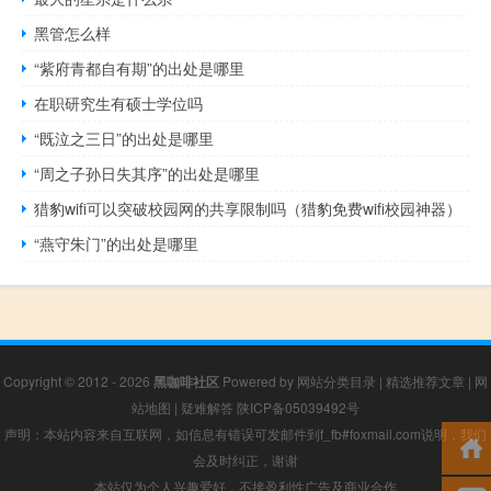
黑管怎么样
“紫府青都自有期”的出处是哪里
在职研究生有硕士学位吗
“既泣之三日”的出处是哪里
“周之子孙日失其序”的出处是哪里
猎豹wifi可以突破校园网的共享限制吗（猎豹免费wifi校园神器）
“燕守朱门”的出处是哪里
Copyright © 2012 - 2026
黑咖啡社区
Powered by
网站分类目录
|
精选推荐文章
|
网
站地图
|
疑难解答
陕ICP备05039492号
声明：本站内容来自互联网，如信息有错误可发邮件到f_fb#foxmail.com说明，我们
会及时纠正，谢谢
本站仅为个人兴趣爱好，不接盈利性广告及商业合作