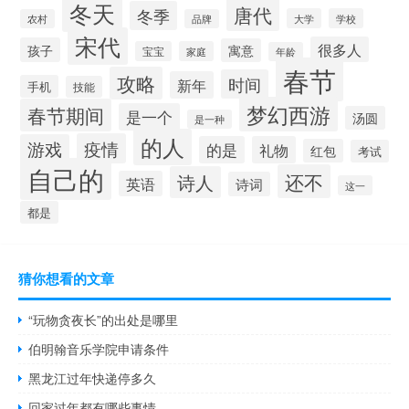
冬天
唐代
冬季
大学
学校
农村
品牌
宋代
很多人
孩子
寓意
宝宝
家庭
年龄
春节
攻略
时间
新年
手机
技能
梦幻西游
春节期间
是一个
汤圆
是一种
的人
疫情
游戏
的是
礼物
红包
考试
自己的
还不
诗人
英语
诗词
这一
都是
猜你想看的文章
“玩物贪夜长”的出处是哪里
伯明翰音乐学院申请条件
黑龙江过年快递停多久
回家过年都有哪些事情