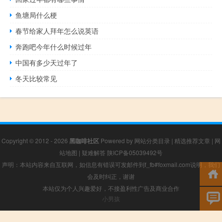
鱼塘局什么梗
春节给家人拜年怎么说英语
奔跑吧今年什么时候过年
中国有多少天过年了
冬天比较常见
Copyright © 2012 - 2026
黑咖啡社区
Powered by
网站分类目录
|
精选推荐文章
|
网
站地图
|
疑难解答
陕ICP备05039492号
声明：本站内容来自互联网，如信息有错误可发邮件到f_fb#foxmail.com说明，我们
会及时纠正，谢谢
本站仅为个人兴趣爱好，不接盈利性广告及商业合作
小男孩