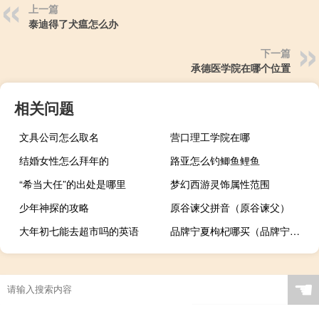
上一篇
泰迪得了犬瘟怎么办
下一篇
承德医学院在哪个位置
相关问题
文具公司怎么取名
营口理工学院在哪
结婚女性怎么拜年的
路亚怎么钓鲫鱼鲤鱼
“希当大任”的出处是哪里
梦幻西游灵饰属性范围
少年神探的攻略
原谷谏父拼音（原谷谏父）
大年初七能去超市吗的英语
品牌宁夏枸杞哪买（品牌宁夏枸杞多少钱斤）
☚