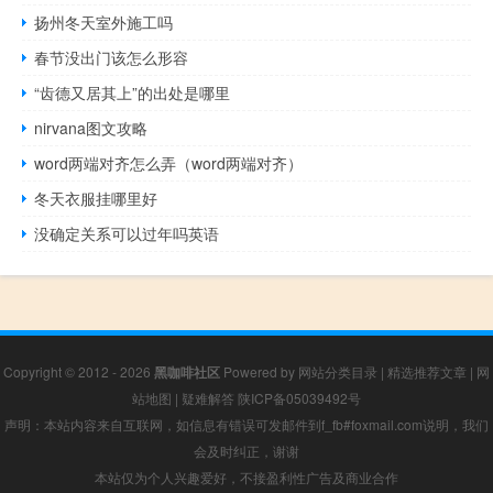
扬州冬天室外施工吗
春节没出门该怎么形容
“齿德又居其上”的出处是哪里
nirvana图文攻略
word两端对齐怎么弄（word两端对齐）
冬天衣服挂哪里好
没确定关系可以过年吗英语
Copyright © 2012 - 2026
黑咖啡社区
Powered by
网站分类目录
|
精选推荐文章
|
网
站地图
|
疑难解答
陕ICP备05039492号
声明：本站内容来自互联网，如信息有错误可发邮件到f_fb#foxmail.com说明，我们
会及时纠正，谢谢
本站仅为个人兴趣爱好，不接盈利性广告及商业合作