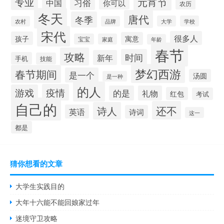
元宵节
专业
中国
习俗
你可以
农历
冬天
唐代
冬季
大学
学校
农村
品牌
宋代
很多人
孩子
寓意
宝宝
家庭
年龄
春节
攻略
时间
新年
手机
技能
梦幻西游
春节期间
是一个
汤圆
是一种
的人
疫情
游戏
的是
礼物
红包
考试
自己的
还不
诗人
英语
诗词
这一
都是
猜你想看的文章
大学生实践目的
大年十六能不能回娘家过年
迷境守卫攻略