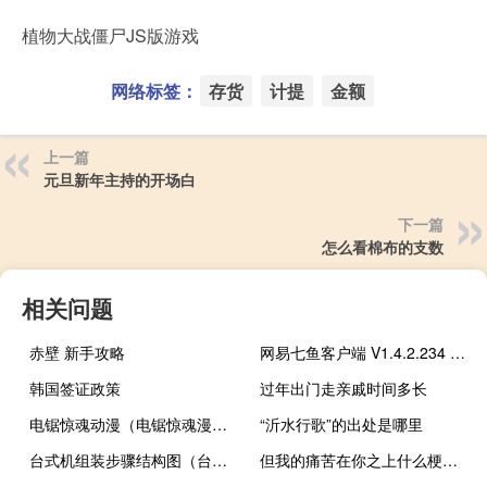
植物大战僵尸JS版游戏
网络标签：
存货
计提
金额
上一篇
元旦新年主持的开场白
下一篇
怎么看棉布的支数
相关问题
赤壁 新手攻略
网易七鱼客户端 V1.4.2.234 官方版（网易七鱼客户端 V1.4.2.234 官方版功能简介）
韩国签证政策
过年出门走亲戚时间多长
电锯惊魂动漫（电锯惊魂漫画）
“沂水行歌”的出处是哪里
台式机组装步骤结构图（台式机组装步骤）
但我的痛苦在你之上什么梗？但我的痛苦在你之上是什么意思什么梗