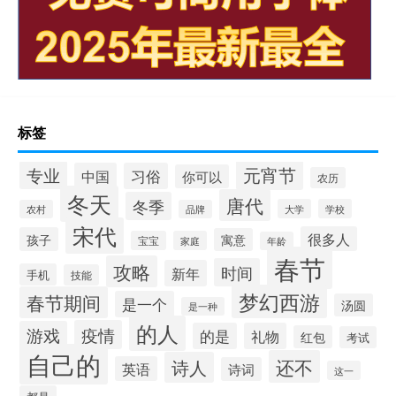
标签
元宵节
专业
中国
习俗
你可以
农历
冬天
唐代
冬季
大学
学校
农村
品牌
宋代
很多人
孩子
寓意
宝宝
家庭
年龄
春节
攻略
时间
新年
手机
技能
梦幻西游
春节期间
是一个
汤圆
是一种
的人
疫情
游戏
的是
礼物
红包
考试
自己的
还不
诗人
英语
诗词
这一