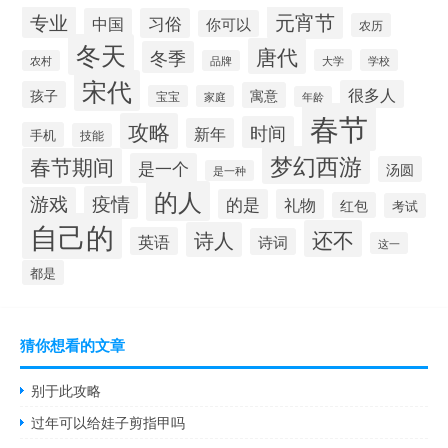
元宵节
专业
中国
习俗
你可以
农历
冬天
唐代
冬季
大学
学校
农村
品牌
宋代
很多人
孩子
寓意
宝宝
家庭
年龄
春节
攻略
时间
新年
手机
技能
梦幻西游
春节期间
是一个
汤圆
是一种
的人
疫情
游戏
的是
礼物
红包
考试
自己的
还不
诗人
英语
诗词
这一
都是
猜你想看的文章
别于此攻略
过年可以给娃子剪指甲吗