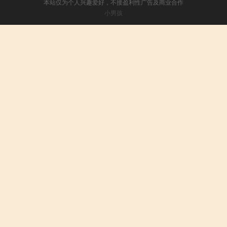
本站仅为个人兴趣爱好，不接盈利性广告及商业合作
小男孩