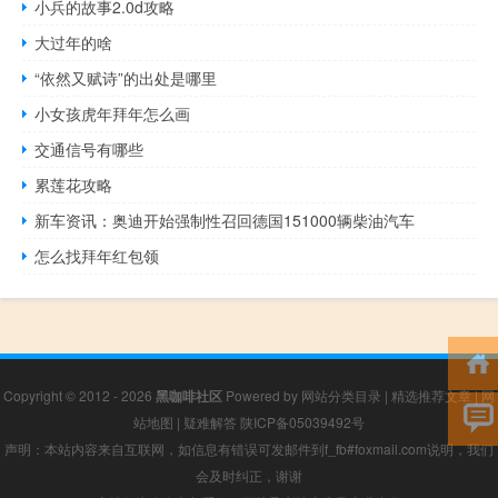
小兵的故事2.0d攻略
大过年的啥
“依然又赋诗”的出处是哪里
小女孩虎年拜年怎么画
交通信号有哪些
累莲花攻略
新车资讯：奥迪开始强制性召回德国151000辆柴油汽车
怎么找拜年红包领
Copyright © 2012 - 2026
黑咖啡社区
Powered by
网站分类目录
|
精选推荐文章
|
网
站地图
|
疑难解答
陕ICP备05039492号
声明：本站内容来自互联网，如信息有错误可发邮件到f_fb#foxmail.com说明，我们
会及时纠正，谢谢