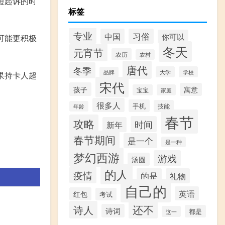
短起诉的时
标签
专业
中国
习俗
你可以
可能更积极
冬天
元宵节
农历
农村
唐代
冬季
大学
学校
品牌
果持卡人超
宋代
孩子
寓意
宝宝
家庭
很多人
手机
技能
年龄
春节
攻略
时间
新年
春节期间
是一个
是一种
梦幻西游
游戏
汤圆
的人
疫情
的是
礼物
自己的
英语
红包
考试
还不
诗人
诗词
都是
这一