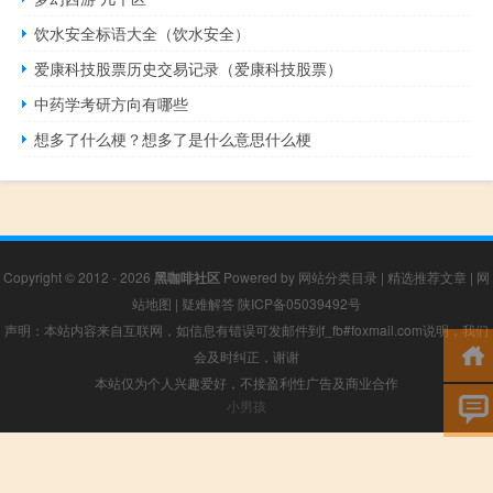
饮水安全标语大全（饮水安全）
爱康科技股票历史交易记录（爱康科技股票）
中药学考研方向有哪些
想多了什么梗？想多了是什么意思什么梗
Copyright © 2012 - 2026
黑咖啡社区
Powered by
网站分类目录
|
精选推荐文章
|
网
站地图
|
疑难解答
陕ICP备05039492号
声明：本站内容来自互联网，如信息有错误可发邮件到f_fb#foxmail.com说明，我们
会及时纠正，谢谢
本站仅为个人兴趣爱好，不接盈利性广告及商业合作
小男孩