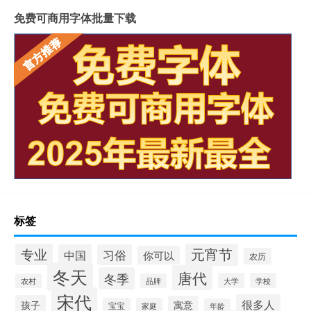
免费可商用字体批量下载
标签
元宵节
专业
中国
习俗
你可以
农历
冬天
唐代
冬季
大学
学校
农村
品牌
宋代
很多人
孩子
寓意
宝宝
家庭
年龄