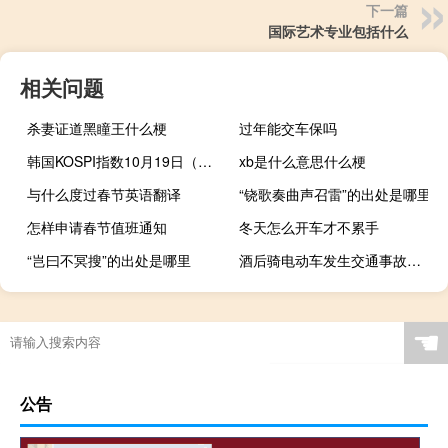
下一篇
国际艺术专业包括什么
相关问题
杀妻证道黑瞳王什么梗
过年能交车保吗
韩国KOSPI指数10月19日（周四）收盘下跌46.84点跌幅1.90%报2415.76点
xb是什么意思什么梗
与什么度过春节英语翻译
“铙歌奏曲声召雷”的出处是哪里
怎样申请春节值班通知
冬天怎么开车才不累手
“岂曰不冥搜”的出处是哪里
酒后骑电动车发生交通事故怎么处理
☚
公告