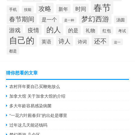
春节
攻略
时间
新年
手机
技能
梦幻西游
春节期间
是一个
汤圆
是一种
的人
疫情
游戏
的是
礼物
红包
考试
自己的
还不
诗人
英语
诗词
这一
都是
猜你想看的文章
农村拜年要自己买鞭炮放么
加拿大馆 关于加拿大馆的介绍
多大年龄容易感染病菌
“一花六叶殿春归”的出处是哪里
过年这几天能还钱吗
梦幻西游 几个区