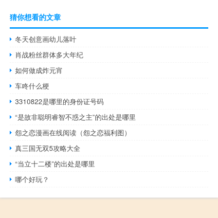
猜你想看的文章
冬天创意画幼儿落叶
肖战粉丝群体多大年纪
如何做成炸元宵
车咚什么梗
3310822是哪里的身份证号码
“是故非聪明睿智不惑之主”的出处是哪里
怨之恋漫画在线阅读（怨之恋福利图）
真三国无双5攻略大全
“当立十二楼”的出处是哪里
哪个好玩？