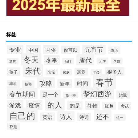
标签
元宵节
专业
中国
习俗
你可以
农历
冬天
唐代
冬季
大学
学校
农村
品牌
宋代
很多人
孩子
寓意
宝宝
家庭
年龄
春节
攻略
时间
新年
手机
技能
梦幻西游
春节期间
是一个
汤圆
是一种
的人
疫情
游戏
的是
礼物
红包
考试
自己的
还不
诗人
英语
诗词
这一
都是