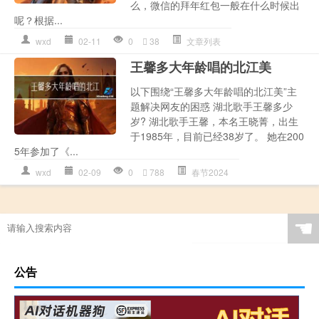
么，微信的拜年红包一般在什么时候出
呢？根据...
wxd
02-11
0
38
文章列表
王馨多大年龄唱的北江美
以下围绕“王馨多大年龄唱的北江美”主
题解决网友的困惑 湖北歌手王馨多少
岁? 湖北歌手王馨，本名王晓菁，出生
于1985年，目前已经38岁了。 她在200
5年参加了《...
wxd
02-09
0
788
春节2024
☚
公告