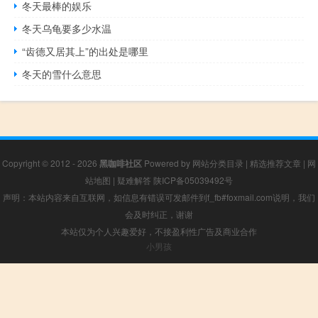
冬天最棒的娱乐
冬天乌龟要多少水温
“齿德又居其上”的出处是哪里
冬天的雪什么意思
Copyright © 2012 - 2026
黑咖啡社区
Powered by
网站分类目录
|
精选推荐文章
|
网
站地图
|
疑难解答
陕ICP备05039492号
声明：本站内容来自互联网，如信息有错误可发邮件到f_fb#foxmail.com说明，我们
会及时纠正，谢谢
本站仅为个人兴趣爱好，不接盈利性广告及商业合作
小男孩