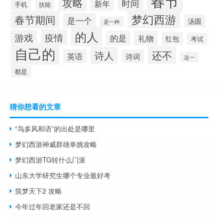
春节
攻略
时间
新年
手机
技能
梦幻西游
春节期间
是一个
汤圆
是一种
的人
疫情
游戏
的是
礼物
红包
考试
自己的
还不
诗人
英语
诗词
这一
都是
猜你想看的文章
“鸟多风和语”的出处是哪里
梦幻西游神威群雄单挑攻略
梦幻西游TG转什么门派
山东大学研究生哪个专业最好考
筑梦天下2 攻略
今年过年回老家还是不回