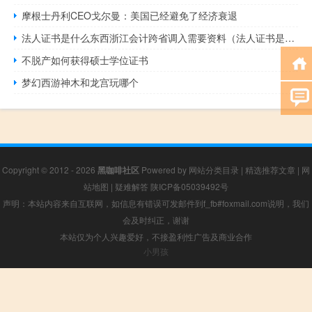
摩根士丹利CEO戈尔曼：美国已经避免了经济衰退
法人证书是什么东西浙江会计跨省调入需要资料（法人证书是什么）
不脱产如何获得硕士学位证书
梦幻西游神木和龙宫玩哪个
Copyright © 2012 - 2026
黑咖啡社区
Powered by
网站分类目录
|
精选推荐文章
|
网
站地图
|
疑难解答
陕ICP备05039492号
声明：本站内容来自互联网，如信息有错误可发邮件到f_fb#foxmail.com说明，我们
会及时纠正，谢谢
本站仅为个人兴趣爱好，不接盈利性广告及商业合作
小男孩