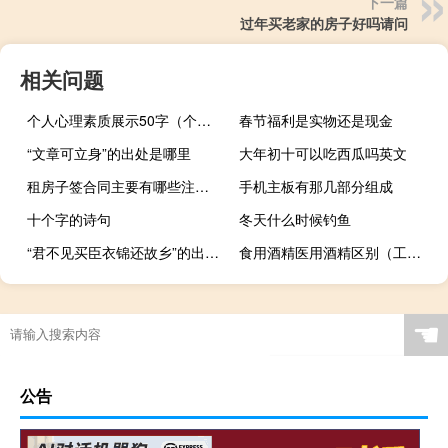
下一篇
过年买老家的房子好吗请问
相关问题
个人心理素质展示50字（个人心理素质展示50字范文）
春节福利是实物还是现金
“文章可立身”的出处是哪里
大年初十可以吃西瓜吗英文
租房子签合同主要有哪些注意事项
手机主板有那几部分组成
十个字的诗句
冬天什么时候钓鱼
“君不见买臣衣锦还故乡”的出处是哪里
食用酒精医用酒精区别（工业酒精和食用酒精的区别）
☚
公告