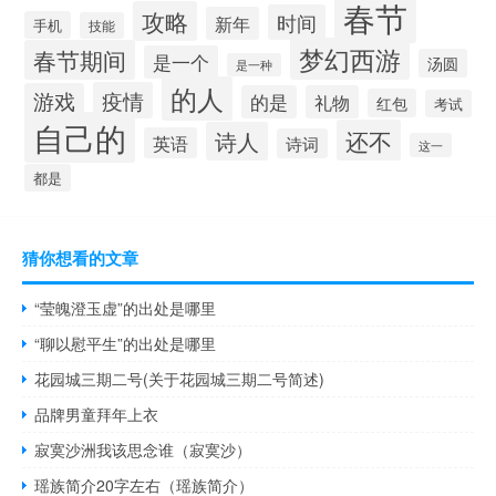
春节
攻略
时间
新年
手机
技能
梦幻西游
春节期间
是一个
汤圆
是一种
的人
疫情
游戏
的是
礼物
红包
考试
自己的
还不
诗人
英语
诗词
这一
都是
猜你想看的文章
“莹魄澄玉虚”的出处是哪里
“聊以慰平生”的出处是哪里
花园城三期二号(关于花园城三期二号简述)
品牌男童拜年上衣
寂寞沙洲我该思念谁（寂寞沙）
瑶族简介20字左右（瑶族简介）