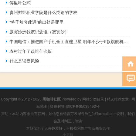
傅里叶公式
贵州财经职业学院是什么类别的学校
“将千龄兮此遇”的出处是哪里
寂寞沙洲我该思念谁（寂寞沙）
中国电信：推进国产手机全面直连卫星 明年不少于5款旗舰机上市！
农村过年了该吃什么饭
什么是误受风险
Copyright © 2012 - 2026
黑咖啡社区
Powered by
网站分类目录
|
精选推荐文章
|
网
站地图
|
疑难解答
陕ICP备05039492号
声明：本站内容来自互联网，如信息有错误可发邮件到f_fb#foxmail.com说明，我们
会及时纠正，谢谢
本站仅为个人兴趣爱好，不接盈利性广告及商业合作
小男孩