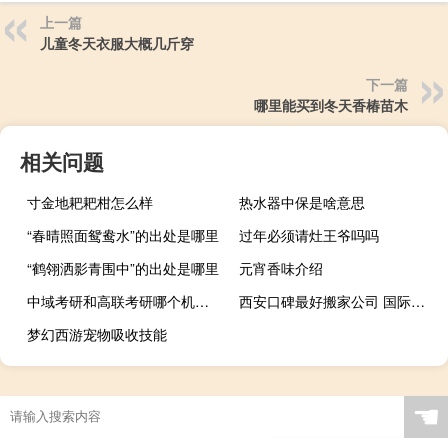
上一篇
儿童冬天衣服大概几斤穿
下一篇
哪里能买到冬天香椿苗木
相关问题
寸金地耙耙柑怎么样
热水器中保是啥意思
“春晴照面鸳鸯水”的出处是哪里
过年必须请灶王爷吗吗
“鹤翎洒影青围中”的出处是哪里
元宵香味介绍
中域考研和高联考研哪个机构靠谱
西安口碑最好搬家公司 国际搬家公司哪个好
梦幻西游宠物吸收技能
☚