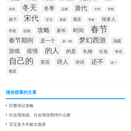
冬天
唐代
冬季
大学
学校
农村
品牌
宋代
很多人
孩子
寓意
宝宝
家庭
年龄
春节
攻略
时间
新年
手机
技能
梦幻西游
春节期间
是一个
汤圆
是一种
的人
疫情
游戏
的是
礼物
红包
考试
自己的
还不
诗人
英语
诗词
这一
都是
猜你想看的文章
巨蟹传记攻略
社会我张姐、社会我张雨绮什么梗
宝宝多大年龄出急疹