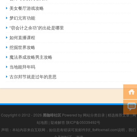
美女餐厅游戏攻略
梦幻元宵功能
“窃会计之余功”的出处是哪里
如何直播课程
挖掘世界攻略
魔法养成攻略男主攻略
当地能拜年吗
古尔邦节就是过年的意思
Copyright © 2012 - 2026
黑咖啡社区
Powered by
网站分类目录
|
精选推荐文章
|
网
站地图
|
疑难解答
陕ICP备05039492号
声明：本站内容来自互联网，如信息有错误可发邮件到f_fb#foxmail.com说明，我们
会及时纠正，谢谢