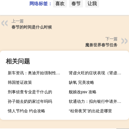
网络标签：
喜欢
春节
让我
上一篇
春节的时间是什么时候
下一篇
魔兽世界春节任务
相关问题
新车资讯：奥迪开始强制性召回德国151000辆柴油汽车
肾虚火旺的症状表现（肾虚火旺的症状有哪些）
韩国签证政策
缺氧 完美攻略
刑事侦查专业是干什么的
舰娘改psv 攻略
孙子能去奶奶家过年吗吗
软通动力：拟向银行申请并购贷款 用于收购同方计算机有限公司100%股权等
情人节约会 约会攻略
“枯骨夜哭”的出处是哪里