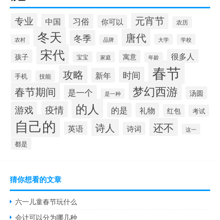
元宵节
专业
中国
习俗
你可以
农历
冬天
唐代
冬季
大学
学校
农村
品牌
宋代
很多人
孩子
寓意
宝宝
家庭
年龄
春节
攻略
时间
新年
手机
技能
梦幻西游
春节期间
是一个
汤圆
是一种
的人
疫情
游戏
的是
礼物
红包
考试
自己的
还不
诗人
英语
诗词
这一
都是
猜你想看的文章
六一儿童春节玩什么
会计可以分为哪几种