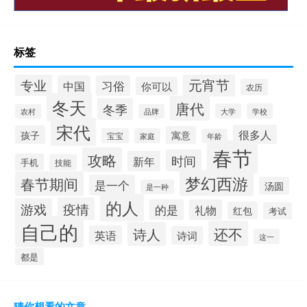
标签
元宵节
专业
中国
习俗
你可以
农历
冬天
唐代
冬季
大学
学校
农村
品牌
宋代
很多人
孩子
寓意
宝宝
家庭
年龄
春节
攻略
时间
新年
手机
技能
梦幻西游
春节期间
是一个
汤圆
是一种
的人
疫情
游戏
的是
礼物
红包
考试
自己的
还不
诗人
英语
诗词
这一
都是
猜你想看的文章