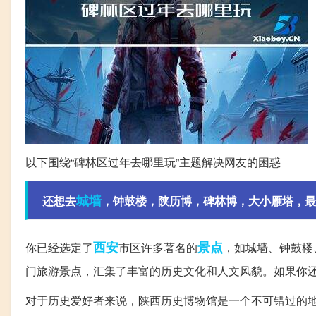
以下围绕“碑林区过年去哪里玩”主题解决网友的困惑
城墙
还想去
，钟鼓楼，陕历博，碑林博，大小雁塔，最好
西安
景点
你已经选定了
市区许多著名的
，如城墙、钟鼓楼
门旅游景点，汇集了丰富的历史文化和人文风貌。如果你
对于历史爱好者来说，陕西历史博物馆是一个不可错过的