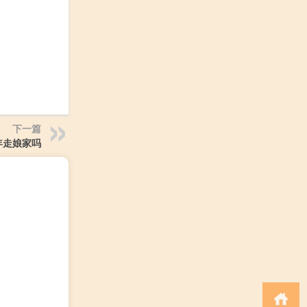
下一篇
年走娘家吗