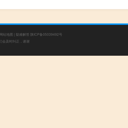
网站地图
|
疑难解答
陕ICP备05039492号
，我们会及时纠正，谢谢