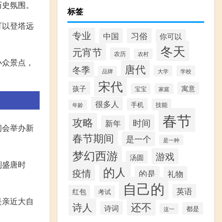
历史氛围。
标签
可以登塔远
专业
中国
习俗
你可以
冬天
元宵节
农历
农村
小众景点，
唐代
冬季
大学
学校
品牌
宋代
孩子
寓意
宝宝
家庭
很多人
手机
技能
年龄
春节
攻略
时间
新年
间会举办新
春节期间
是一个
是一种
梦幻西游
游戏
汤圆
到盛唐时
的人
疫情
的是
礼物
自己的
英语
红包
考试
是亲近大自
还不
诗人
诗词
都是
这一