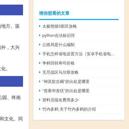
猜你想看的文章
的地方。孩
太极熊猫3新区攻略
python合法标识符
公路局是什么编制
另外，大兴
手机怎样省电设置方法（安卓手机省电方法）
争鲜回转寿司价格
文化。
无尽战区马尔斯攻略
“神其歆吉蠲”的出处是哪里
“曾垂华发忧”的出处是哪里
公园、终南
资料员报名费用多少
竹内多鹤 关于竹内多鹤的介绍
景和文化。同