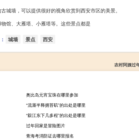
的古城墙，可以提供很好的视角欣赏到西安市区的美景。
博物馆、大雁塔、小雁塔等。这些景点都是
：
城墙
景点
西安
农村阿姨过
奥比岛元宵宝珠在哪里参加
“流澌半释拥苔矶”的出处是哪里
“縠江东下几多程”的出处是哪里
过年回家是冒险图片
青海考消防证去哪里报名