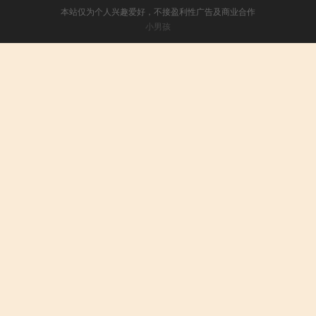
本站仅为个人兴趣爱好，不接盈利性广告及商业合作
小男孩