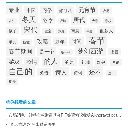
元宵节
专业
中国
习俗
你可以
农历
冬天
唐代
冬季
大学
学校
农村
品牌
宋代
很多人
孩子
寓意
宝宝
家庭
年龄
春节
攻略
时间
新年
手机
技能
梦幻西游
春节期间
是一个
汤圆
是一种
的人
疫情
游戏
的是
礼物
红包
考试
自己的
还不
诗人
英语
诗词
这一
都是
猜你想看的文章
市场消息：沙特主权财富基金PIF签署协议收购Alkhorayef petroleum 25%的股份
“将老病缠身”的出处是哪里