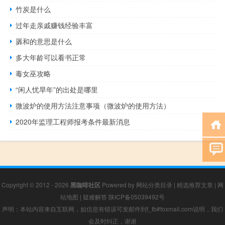
竹炭是什么
过年走亲戚赚钱经验丰富
羼和的意思是什么
多大年龄可以看书正常
毒女巫攻略
“闲人忧旱年”的出处是哪里
微波炉的使用方法注意事项（微波炉的使用方法）
2020年监理工程师报考条件最新消息
Copyright © 2012 - 2026
黑咖啡社区
Powered by
网站分类目录
|
精选推荐文章
|
网
站地图
|
疑难解答
陕ICP备05039492号
声明：本站内容来自互联网，如信息有错误可发邮件到f_fb#foxmail.com说明，我们
会及时纠正，谢谢