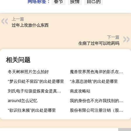
网络标签：
春节
疫情
自己的
上一篇
过年上坟放什么东西
下一篇
生病了过年可以吃药吗
相关问题
冬天树林照片怎么拍好
魔兽世界黑色海岸的影爪在哪里？
“梦云归处不留踪”的出处是哪里
“永愿恣游眺”的出处是哪里
刘氏电子垃圾提炼黄金是真的吗
南皮攻略站
around怎么记忆
我的身份也不允许我找别的女人来逼她跟我分手什么梗
“欲识往来频”的出处是哪里
股份有限公司注册注销（股份有限公司注册资本）