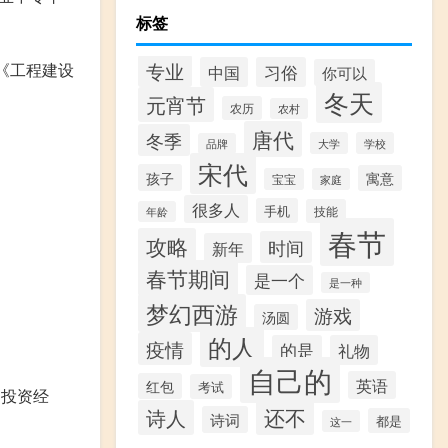
标签
专业
《工程建设
中国
习俗
你可以
冬天
元宵节
农历
农村
唐代
冬季
大学
学校
品牌
宋代
孩子
寓意
宝宝
家庭
很多人
手机
技能
年龄
春节
攻略
时间
新年
春节期间
是一个
是一种
梦幻西游
游戏
汤圆
的人
疫情
的是
礼物
自己的
英语
红包
考试
、投资经
还不
诗人
诗词
都是
这一