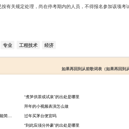
已按有关规定处理，尚在停考期内的人员，不得报名参加该项考
专业
工程技术
经济
如果再回到从前歌词表（如果再回到
“煮笋供茶或试泉”的出处是哪里
拜年的小视频表演怎么做
泪奔qq表情包 +33 最新免费版（泪奔qq表情包 +33 最新免费版功能简介）
过年买茅台便宜吗
“到此应须分外豪”的出处是哪里