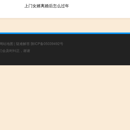
上门女婿离婚后怎么过年
网站地图
|
疑难解答
陕ICP备05039492号
，我们会及时纠正，谢谢