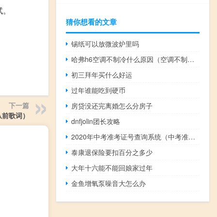
试。
猜你想看的文章
锡纸可以放微波炉里吗
哈弗h6空调不制冷什么原因（空调不制冷什么原因）
初三拜年买什么好运
过年谁能吃到硬币
下一篇
房贷没还完离婚怎么分房子
从前歌词）
dnfjolin团长攻略
2020年中考准考证号查询系统（中考准考证号查询系统）
泰康退保险要扣百分之多少
大年十六能不能回娘家过年
金鱼增氧泵噪音大怎么办