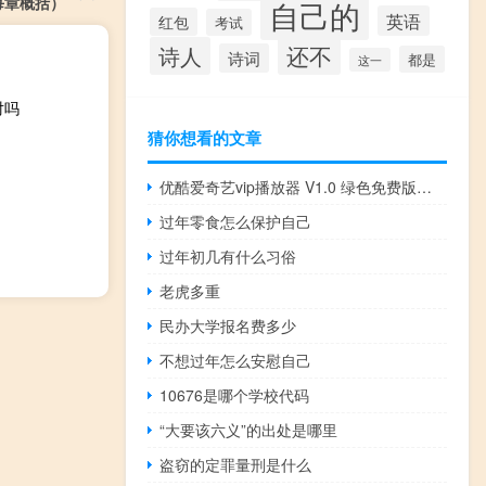
每章概括）
自己的
英语
红包
考试
还不
诗人
诗词
都是
这一
对吗
猜你想看的文章
优酷爱奇艺vip播放器 V1.0 绿色免费版（优酷爱奇艺vip播放器 V1.0 绿色免费版功能简介）
过年零食怎么保护自己
过年初几有什么习俗
老虎多重
民办大学报名费多少
不想过年怎么安慰自己
10676是哪个学校代码
“大要该六义”的出处是哪里
盗窃的定罪量刑是什么