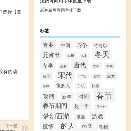
免费可商用字体批量下载
中选择【查
标签
专业
中国
习俗
你可以
冬天
元宵节
农历
农村
唐代
冬季
大学
学校
品牌
该设备的动
宋代
孩子
寓意
宝宝
家庭
很多人
手机
技能
年龄
春节
攻略
时间
新年
春节期间
是一个
是一种
梦幻西游
游戏
汤圆
的人
疫情
下一篇
的是
礼物