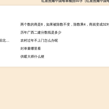
红星照耀中国每章概括50字（红星照耀中国
两个数的商是8，如果被除数不变，除数乘4，商就变成32
历年广西二建分数线是多少
2023-11-19 07:15： 因雾，临时关闭入口的有：G70福银高速襄阳北至老河口段。因施工，①禁止车辆通行的有：G4213麻安高速保康站入口（安麻向）；G55二广高速荆州桥北站出口（广二向）；S28保神高速尧治河站入口（神保向）；S53枣石高速兴隆站出入口；S78蕲嘉高速黄石新港站入口（蕲嘉向）。 ​​​
农村过年不上门怎么办呢
封单量哪里看
供暖大师什么梗