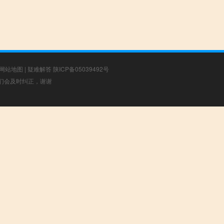
网站地图
|
疑难解答
陕ICP备05039492号
，我们会及时纠正，谢谢