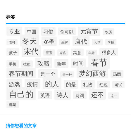
标签
元宵节
专业
中国
习俗
你可以
农历
冬天
唐代
冬季
大学
学校
农村
品牌
宋代
很多人
孩子
寓意
宝宝
家庭
年龄
春节
攻略
时间
新年
手机
技能
梦幻西游
春节期间
是一个
汤圆
是一种
的人
疫情
游戏
的是
礼物
红包
考试
自己的
还不
诗人
英语
诗词
这一
都是
猜你想看的文章