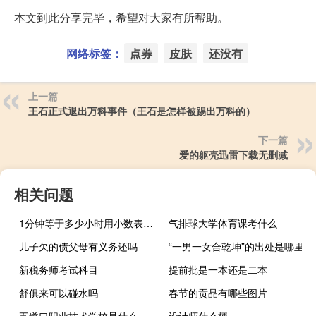
本文到此分享完毕，希望对大家有所帮助。
网络标签：
点券
皮肤
还没有
上一篇
王石正式退出万科事件（王石是怎样被踢出万科的）
下一篇
爱的躯壳迅雷下载无删减
相关问题
1分钟等于多少小时用小数表示（1分钟等于多少毫秒）
气排球大学体育课考什么
儿子欠的债父母有义务还吗
“一男一女合乾坤”的出处是哪里
新税务师考试科目
提前批是一本还是二本
舒俱来可以碰水吗
春节的贡品有哪些图片