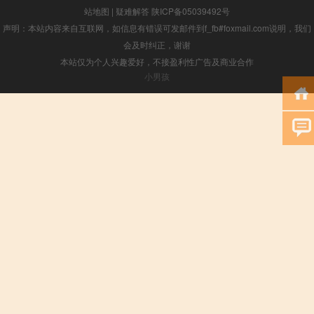
站地图
|
疑难解答
陕ICP备05039492号
声明：本站内容来自互联网，如信息有错误可发邮件到f_fb#foxmail.com说明，我们
会及时纠正，谢谢
本站仅为个人兴趣爱好，不接盈利性广告及商业合作
小男孩