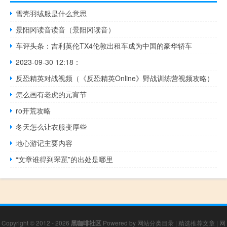
雪壳羽绒服是什么意思
景阳冈读音读音（景阳冈读音）
车评头条：吉利英伦TX4伦敦出租车成为中国的豪华轿车
2023-09-30 12:18：
反恐精英对战视频（《反恐精英Online》野战训练营视频攻略）
怎么画有老虎的元宵节
ro开荒攻略
冬天怎么让衣服变厚些
地心游记主要内容
“文章谁得到罘罳”的出处是哪里
Copyright © 2012 - 2026
黑咖啡社区
Powered by
网站分类目录
|
精选推荐文章
|
网