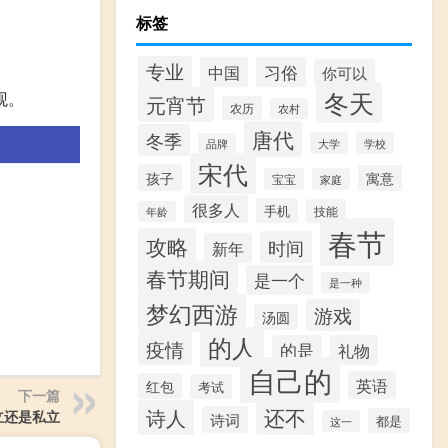
标签
专业
中国
习俗
你可以
冬天
观。
元宵节
农历
农村
唐代
冬季
大学
学校
品牌
宋代
孩子
寓意
宝宝
家庭
很多人
手机
技能
年龄
春节
攻略
时间
新年
春节期间
是一个
是一种
梦幻西游
游戏
汤圆
的人
疫情
的是
礼物
自己的
英语
红包
考试
下一篇
还不
诗人
立还是私立
诗词
都是
这一