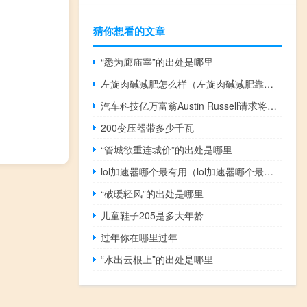
猜你想看的文章
“悉为廊庙宰”的出处是哪里
左旋肉碱减肥怎么样（左旋肉碱减肥靠谱吗）
汽车科技亿万富翁Austin Russell请求将其出价8亿美元价格收购福布斯多数股权这一交易截止的时间进一步延后福布斯的拥有者同意延期两周
200变压器带多少千瓦
“管城欲重连城价”的出处是哪里
lol加速器哪个最有用（lol加速器哪个最好）
“破暖轻风”的出处是哪里
儿童鞋子205是多大年龄
过年你在哪里过年
“水出云根上”的出处是哪里