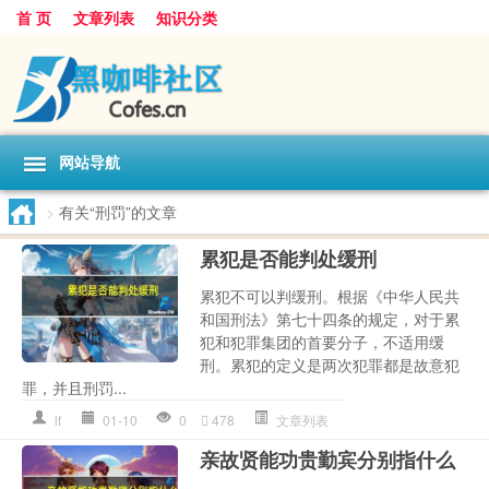
首 页
文章列表
知识分类
网站导航
>
有关“刑罚”的文章
累犯是否能判处缓刑
累犯不可以判缓刑。根据《中华人民共
和国刑法》第七十四条的规定，对于累
犯和犯罪集团的首要分子，不适用缓
刑。累犯的定义是两次犯罪都是故意犯
罪，并且刑罚...
lf
01-10
0
478
文章列表
亲故贤能功贵勤宾分别指什么