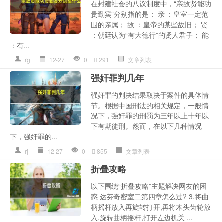
在封建社会的八议制度中，“亲故贤能功
贵勤宾”分别指的是： 亲 ：皇室一定范
围的亲属； 故 ：皇帝的某些故旧； 贤
：朝廷认为“有大德行”的贤人君子； 能
：有...
rg
12-27
0
291
文章列表
强奸罪判几年
强奸罪的判决结果取决于案件的具体情
节。根据中国刑法的相关规定，一般情
况下，强奸罪的刑罚为三年以上十年以
下有期徒刑。然而，在以下几种情况
下，强奸罪的...
rj
12-27
0
855
文章列表
折叠攻略
以下围绕“折叠攻略”主题解决网友的困
惑 达芬奇密室二第四章怎么过? 3.将曲
柄摇杆放入再旋转打开,再将木头齿轮放
入,旋转曲柄摇杆,打开左边机关 ...