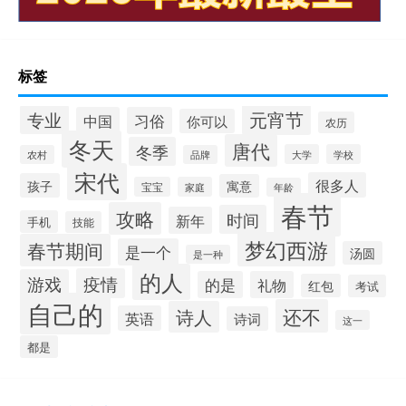
标签
元宵节
专业
中国
习俗
你可以
农历
冬天
唐代
冬季
大学
学校
农村
品牌
宋代
很多人
孩子
寓意
宝宝
家庭
年龄
春节
攻略
时间
新年
手机
技能
梦幻西游
春节期间
是一个
汤圆
是一种
的人
疫情
游戏
的是
礼物
红包
考试
自己的
还不
诗人
英语
诗词
这一
都是